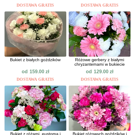
DOSTAWA GRATIS
DOSTAWA GRATIS
Bukiet z białych goździków
Różowe gerbery z białymi
chryzantemami w bukiecie
od
od
159.00
zł
129.00
zł
DOSTAWA GRATIS
DOSTAWA GRATIS
Bukiet z różami, eustomą i
Bukiet różowych goździków i