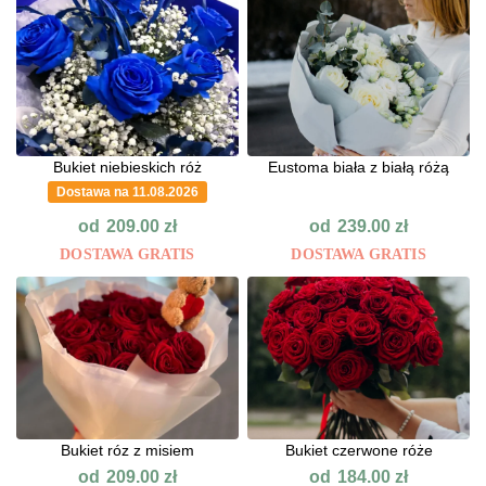
Bukiet niebieskich róż
Eustoma biała z białą różą
Dostawa na 11.08.2026
od
od
209.00
zł
239.00
zł
DOSTAWA GRATIS
DOSTAWA GRATIS
Bukiet róz z misiem
Bukiet czerwone róże
od
od
209.00
zł
184.00
zł