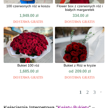
100 czerwonych róż w koszu
Flower box z czerwonych róż i
białych margaretek
1,949.00
zł
334.00
zł
DOSTAWA GRATIS
DOSTAWA GRATIS
Bukiet 100 róż
Bukiet z Róż w kryzie
od
1,685.00
zł
209.00
zł
DOSTAWA GRATIS
DOSTAWA GRATIS
1
2
3
»
Kwiaciarnia Internetowa "
Kwiaty-Bukiety
" –