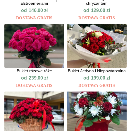
alstroemeriami
chryzantem
od
od
146.00
zł
129.00
zł
DOSTAWA GRATIS
DOSTAWA GRATIS
Bukiet różowe róże
Bukiet Jedyna i Niepowtarzalna
od
od
239.00
zł
199.00
zł
DOSTAWA GRATIS
DOSTAWA GRATIS