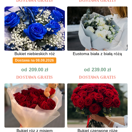
DOSTAWA GRATIS
DOSTAWA GRATIS
Bukiet niebieskich róż
Eustoma biała z białą różą
Dostawa na 08.08.2026
od
od
209.00
zł
239.00
zł
DOSTAWA GRATIS
DOSTAWA GRATIS
Bukiet róz z misiem
Bukiet czerwone róże