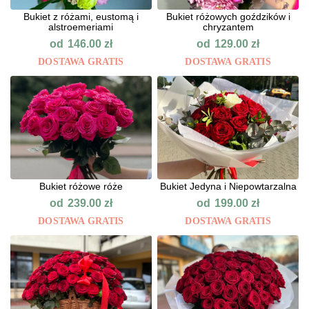
Bukiet z różami, eustomą i
Bukiet różowych goździków i
alstroemeriami
chryzantem
od
od
146.00
zł
129.00
zł
DOSTAWA GRATIS
DOSTAWA GRATIS
Bukiet różowe róże
Bukiet Jedyna i Niepowtarzalna
od
od
239.00
zł
199.00
zł
DOSTAWA GRATIS
DOSTAWA GRATIS