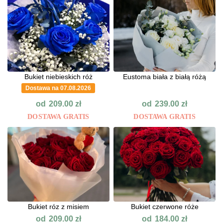
Bukiet niebieskich róż
Eustoma biała z białą różą
Dostawa na 07.08.2026
od
od
209.00
zł
239.00
zł
DOSTAWA GRATIS
DOSTAWA GRATIS
Bukiet róz z misiem
Bukiet czerwone róże
od
od
209.00
zł
184.00
zł