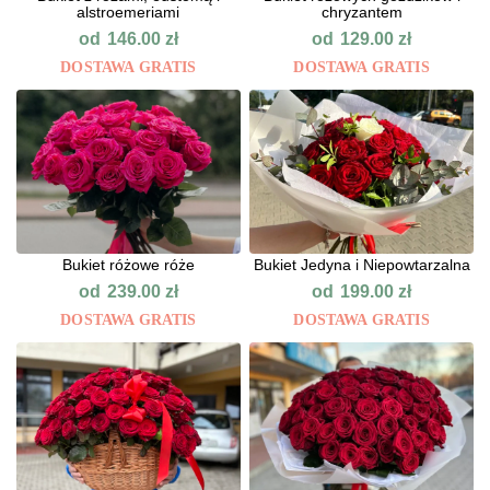
alstroemeriami
chryzantem
od
od
146.00
zł
129.00
zł
DOSTAWA GRATIS
DOSTAWA GRATIS
Bukiet różowe róże
Bukiet Jedyna i Niepowtarzalna
od
od
239.00
zł
199.00
zł
DOSTAWA GRATIS
DOSTAWA GRATIS