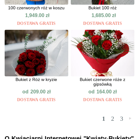
100 czerwonych róż w koszu
Bukiet 100 róż
1,949.00
zł
1,685.00
zł
DOSTAWA GRATIS
DOSTAWA GRATIS
Bukiet z Róż w kryzie
Bukiet czerwone róże z
gipsówką
od
od
209.00
zł
164.00
zł
DOSTAWA GRATIS
DOSTAWA GRATIS
1
2
3
»
O Kwiaciarni Internetowej "Kwiaty-Bukiety"