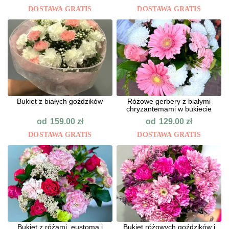
DOSTAWA GRATIS
DOSTAWA GRATIS
Bukiet z białych goździków
Różowe gerbery z białymi
chryzantemami w bukiecie
od
od
159.00
zł
129.00
zł
DOSTAWA GRATIS
DOSTAWA GRATIS
Bukiet z różami, eustomą i
Bukiet różowych goździków i