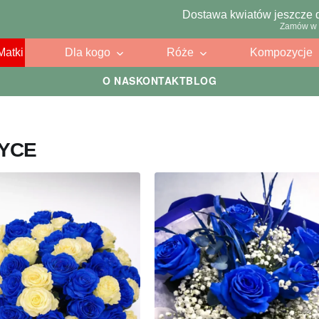
Dostawa kwiatów jeszcze 
Zamów w 
Matki
Dla kogo
Róże
Kompozycje
O NAS
KONTAKT
BLOG
ZYCE