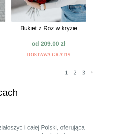
Bukiet z Róż w kryzie
od
209.00
zł
DOSTAWA GRATIS
1
2
3
»
cach
ałoszyc i całej Polski, oferująca