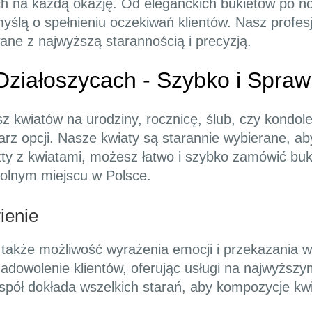
ch na każdą okazję. Od eleganckich bukietów po 
ślą o spełnieniu oczekiwań klientów. Nasz profesj
ane z najwyższą starannością i precyzją.
ziałoszycach - Szybko i Spraw
z kwiatów na urodziny, rocznicę, ślub, czy kondole
arz opcji. Nasze kwiaty są starannie wybierane, a
zty z kwiatami, możesz łatwo i szybko zamówić buk
olnym miejscu w Polsce.
ienie
to także możliwość wyrażenia emocji i przekazania 
 zadowolenie klientów, oferując usługi na najwyżs
espół dokłada wszelkich starań, aby kompozycje kw