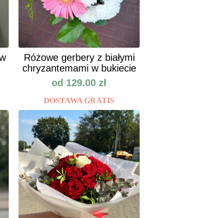
ów
Różowe gerbery z białymi
chryzantemami w bukiecie
od
129.00
zł
DOSTAWA GRATIS