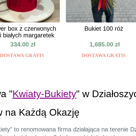
er box z czerwonych
Bukiet 100 róż
 i białych margaretek
334.00
zł
1,685.00
zł
DOSTAWA GRATIS
DOSTAWA GRATIS
a "
Kwiaty-Bukiety
" w Działoszy
w na Każdą Okazję
ety" to renomowana firma działająca na terenie Dzi