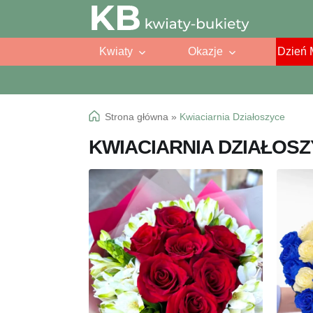
Przejdź
Przejdź
do
do
Kwiaty
Okazje
Dzień 
nawigacji
treści
Strona główna
»
Kwiaciarnia Działoszyce
KWIACIARNIA DZIAŁOS