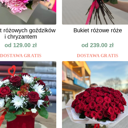
t różowych goździków
Bukiet różowe róże
i chryzantem
od
129.00
zł
od
239.00
zł
DOSTAWA GRATIS
DOSTAWA GRATIS