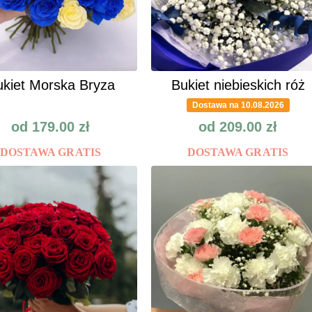
kiet Morska Bryza
Bukiet niebieskich róż
Dostawa na 10.08.2026
od
179.00
zł
od
209.00
zł
DOSTAWA GRATIS
DOSTAWA GRATIS