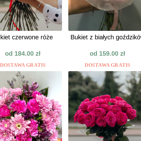
kiet czerwone róże
Bukiet z białych goździk
od
184.00
zł
od
159.00
zł
DOSTAWA GRATIS
DOSTAWA GRATIS