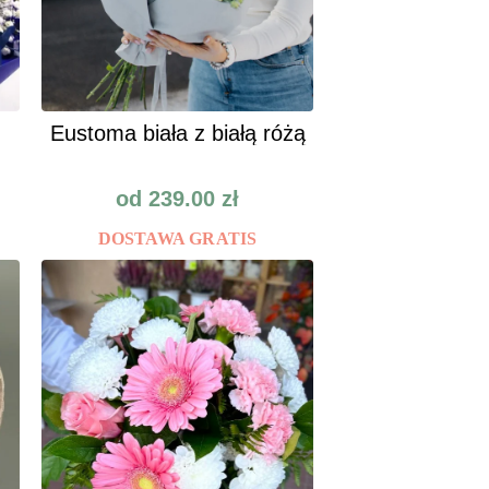
Eustoma biała z białą różą
od
239.00
zł
DOSTAWA GRATIS