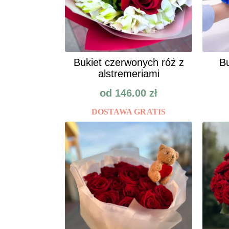
Bukiet czerwonych róż z
Bu
alstremeriami
od
146.00
zł
DOSTAWA GRATIS