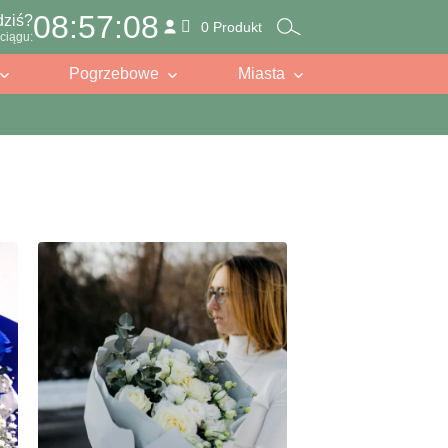
08:57:06
dziś?
0 Produkt
ciągu:
Pogrzebowe
Miasta