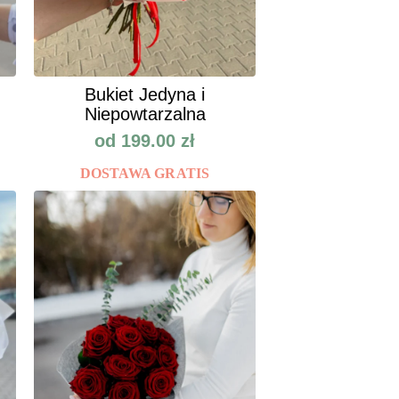
Bukiet Jedyna i
Niepowtarzalna
od
199.00
zł
DOSTAWA GRATIS