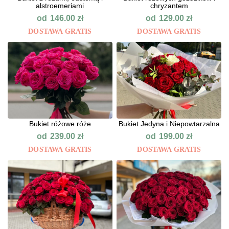
alstroemeriami
chryzantem
od
od
146.00
zł
129.00
zł
DOSTAWA GRATIS
DOSTAWA GRATIS
Bukiet różowe róże
Bukiet Jedyna i Niepowtarzalna
od
od
239.00
zł
199.00
zł
DOSTAWA GRATIS
DOSTAWA GRATIS