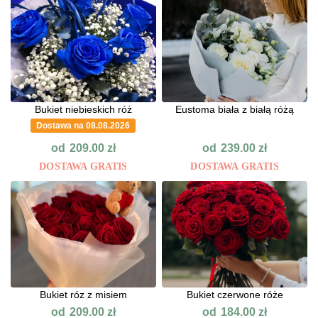
Bukiet niebieskich róż
Eustoma biała z białą różą
Dostawa na 08.08.2026
od
od
209.00
zł
239.00
zł
DOSTAWA GRATIS
DOSTAWA GRATIS
Bukiet róz z misiem
Bukiet czerwone róże
od
od
209.00
zł
184.00
zł