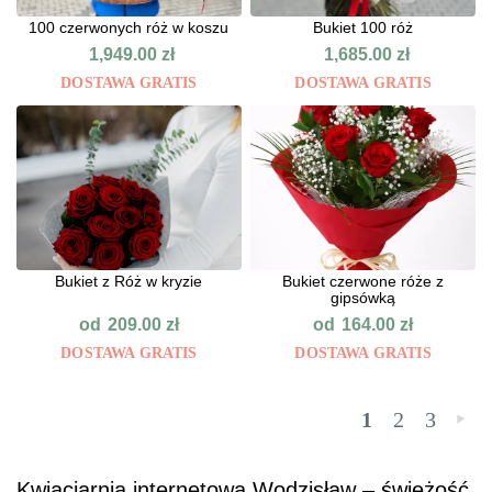
100 czerwonych róż w koszu
Bukiet 100 róż
1,949.00
zł
1,685.00
zł
DOSTAWA GRATIS
DOSTAWA GRATIS
Bukiet z Róż w kryzie
Bukiet czerwone róże z
gipsówką
od
od
209.00
zł
164.00
zł
DOSTAWA GRATIS
DOSTAWA GRATIS
1
2
3
»
Kwiaciarnia internetowa Wodzisław – świeżość