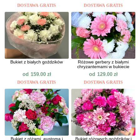
DOSTAWA GRATIS
DOSTAWA GRATIS
Bukiet z białych goździków
Różowe gerbery z białymi
chryzantemami w bukiecie
od
od
159.00
zł
129.00
zł
DOSTAWA GRATIS
DOSTAWA GRATIS
Bukiet z różami, eustomą i
Bukiet różowych goździków i