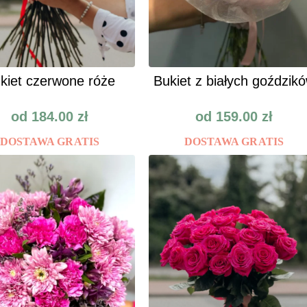
kiet czerwone róże
Bukiet z białych goździk
od
184.00
zł
od
159.00
zł
DOSTAWA GRATIS
DOSTAWA GRATIS