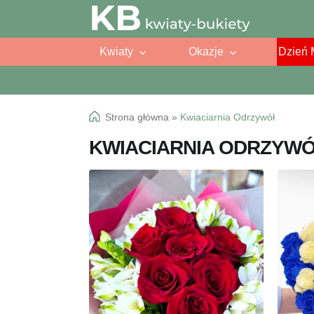
Przejdź
Przejdź
do
do
Kwiaty
Okazje
Dzień 
nawigacji
treści
Strona główna
»
Kwiaciarnia Odrzywół
KWIACIARNIA ODRZYW