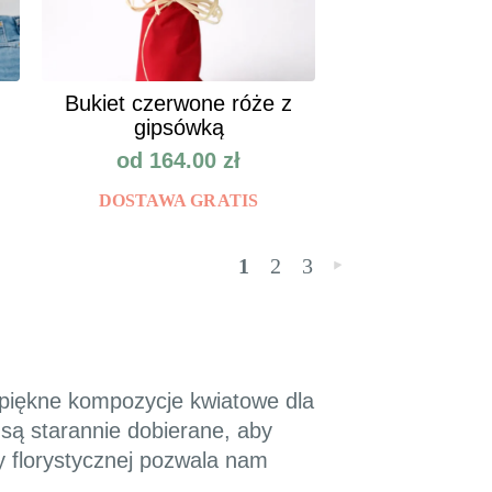
Bukiet czerwone róże z
gipsówką
od
164.00
zł
DOSTAWA GRATIS
1
2
3
»
y piękne kompozycje kwiatowe dla
są starannie dobierane, aby
y florystycznej pozwala nam