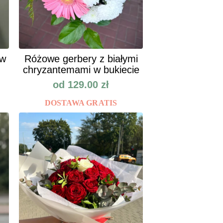
ów
Różowe gerbery z białymi
chryzantemami w bukiecie
od
129.00
zł
DOSTAWA GRATIS