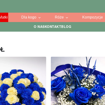
Matki
Dla kogo
Róże
Kompozycje
O NAS
KONTAKT
BLOG
ÓŁ