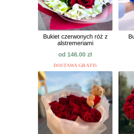
Bukiet czerwonych róż z
Bu
alstremeriami
od
146.00
zł
DOSTAWA GRATIS