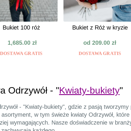
Bukiet 100 róż
Bukiet z Róż w kryzie
1,685.00
zł
od
209.00
zł
DOSTAWA GRATIS
DOSTAWA GRATIS
a Odrzywół - "
Kwiaty-bukiety
"
drzywół - "Kwiaty-bukiety", gdzie z pasją tworzym
 asortyment, w tym świeże kwiaty Odrzywół, które 
dziej wymagających. Nasze doświadczenie w branż
e zachwycają każdego.