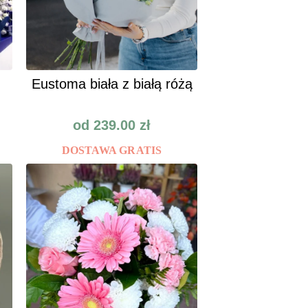
Eustoma biała z białą różą
od
239.00
zł
DOSTAWA GRATIS