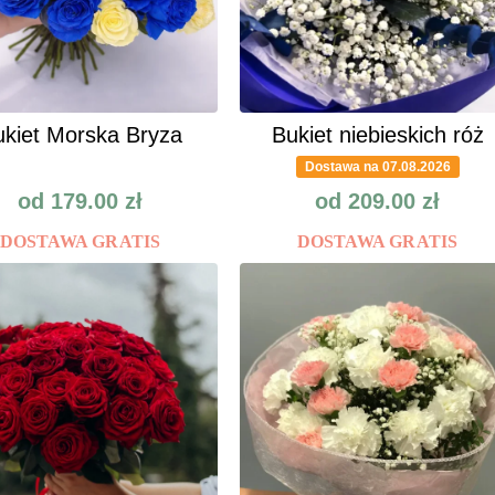
kiet Morska Bryza
Bukiet niebieskich róż
Dostawa na 07.08.2026
od
179.00
zł
od
209.00
zł
DOSTAWA GRATIS
DOSTAWA GRATIS