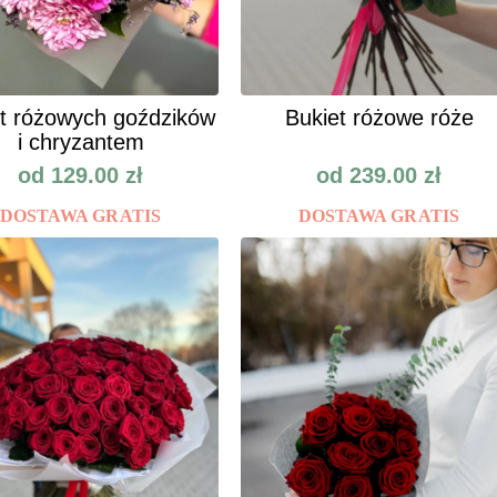
t różowych goździków
Bukiet różowe róże
i chryzantem
od
129.00
zł
od
239.00
zł
DOSTAWA GRATIS
DOSTAWA GRATIS