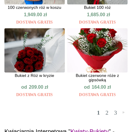
100 czerwonych róż w koszu
Bukiet 100 róż
1,949.00
zł
1,685.00
zł
DOSTAWA GRATIS
DOSTAWA GRATIS
Bukiet z Róż w kryzie
Bukiet czerwone róże z
gipsówką
od
od
209.00
zł
164.00
zł
DOSTAWA GRATIS
DOSTAWA GRATIS
1
2
3
»
Kwiaciarnia Internetowa "
Kwiaty-Bukiety
" -