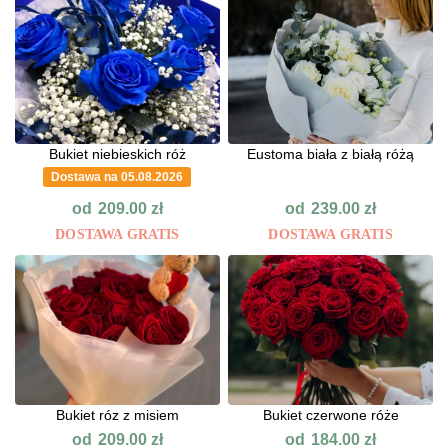
Bukiet niebieskich róż
Eustoma biała z białą różą
Dostawa na 05.08.2026
od
od
209.00
zł
239.00
zł
DOSTAWA GRATIS
DOSTAWA GRATIS
Bukiet róz z misiem
Bukiet czerwone róże
od
od
209.00
zł
184.00
zł