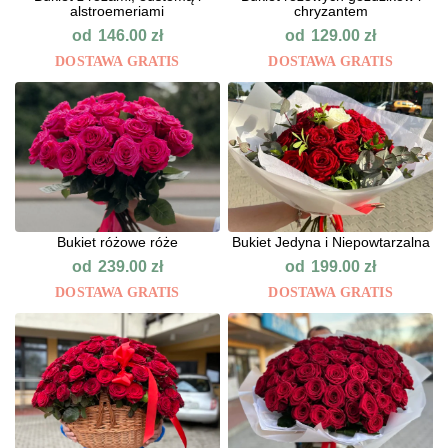
alstroemeriami
chryzantem
od
od
146.00
zł
129.00
zł
DOSTAWA GRATIS
DOSTAWA GRATIS
Bukiet różowe róże
Bukiet Jedyna i Niepowtarzalna
od
od
239.00
zł
199.00
zł
DOSTAWA GRATIS
DOSTAWA GRATIS