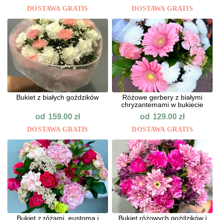
DOSTAWA GRATIS
DOSTAWA GRATIS
Bukiet z białych goździków
Różowe gerbery z białymi
chryzantemami w bukiecie
od
od
159.00
zł
129.00
zł
DOSTAWA GRATIS
DOSTAWA GRATIS
Bukiet z różami, eustomą i
Bukiet różowych goździków i