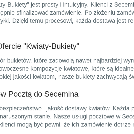
-Bukiety" jest prosty i intuicyjny. Klienci z Sece
tępnie sfinalizować zamówienie. Po złożeniu zamów
ki. Dzięki temu procesowi, każda dostawa jest r
ercie "Kwiaty-Bukiety"
bór bukietów, które zadowolą nawet najbardziej wy
nowoczesne kompozycje kwiatowe, które są idealne
sokiej jakości kwiatom, nasze bukiety zachwycają ś
ów Pocztą do Secemina
 bezpieczeństwo i jakość dostawy kwiatów. Każda p
ienaruszonym stanie. Nasze usługi pocztowe w Sec
lienci mogą być pewni, że ich zamówienie dotrze 