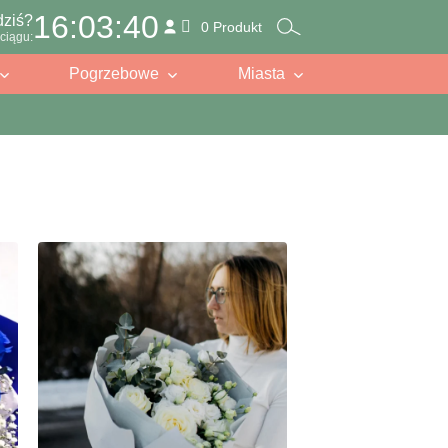
16:03:38
dziś?
0 Produkt
ciągu:
Pogrzebowe
Miasta