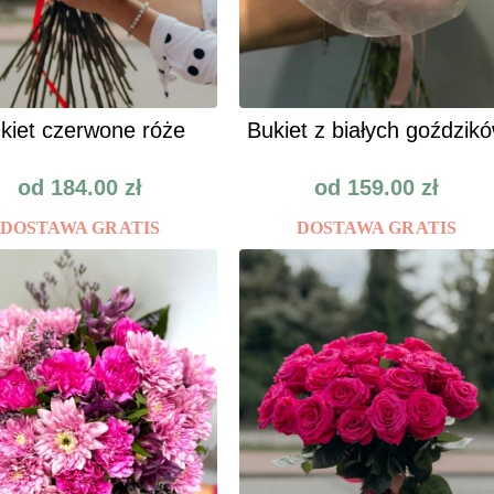
kiet czerwone róże
Bukiet z białych goździk
od
184.00
zł
od
159.00
zł
DOSTAWA GRATIS
DOSTAWA GRATIS