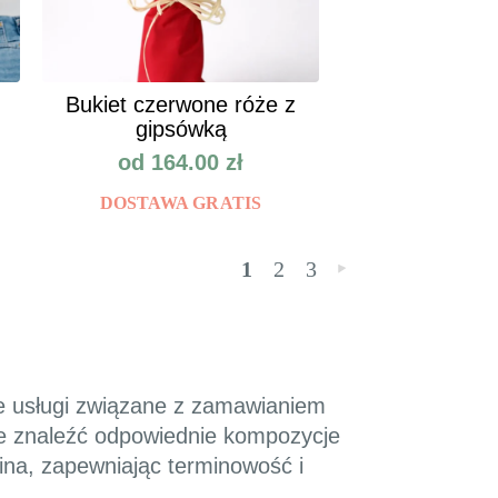
Bukiet czerwone róże z
gipsówką
od
164.00
zł
DOSTAWA GRATIS
1
2
3
»
e usługi związane z zamawianiem
dnie znaleźć odpowiednie kompozycje
ina, zapewniając terminowość i