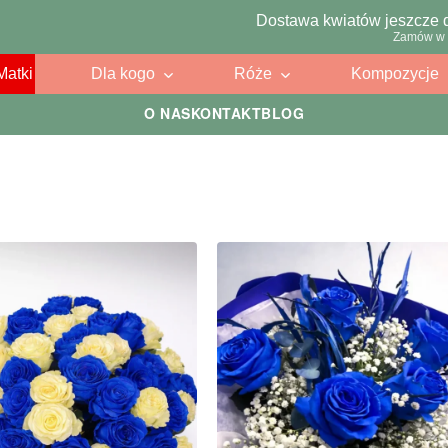
Dostawa kwiatów jeszcze 
Zamów w 
Matki
Dla kogo
Róże
Kompozycje
O NAS
KONTAKT
BLOG