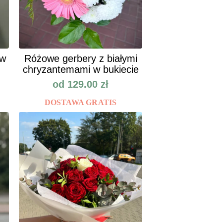
ów
Różowe gerbery z białymi
chryzantemami w bukiecie
od
129.00
zł
DOSTAWA GRATIS