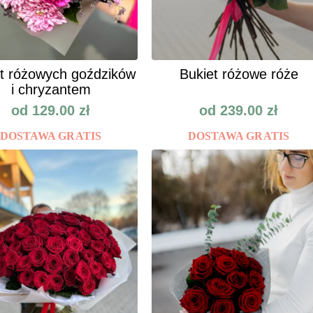
t różowych goździków
Bukiet różowe róże
i chryzantem
od
129.00
zł
od
239.00
zł
DOSTAWA GRATIS
DOSTAWA GRATIS