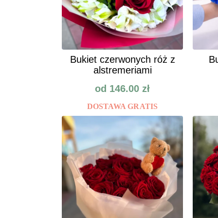
Bukiet czerwonych róż z
Bu
alstremeriami
od
146.00
zł
DOSTAWA GRATIS