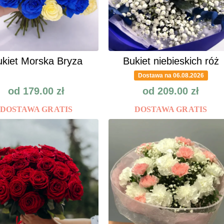
kiet Morska Bryza
Bukiet niebieskich róż
Dostawa na 06.08.2026
od
179.00
zł
od
209.00
zł
DOSTAWA GRATIS
DOSTAWA GRATIS