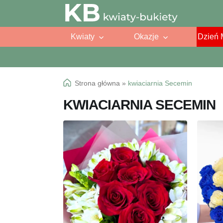
Przejdź
Przejdź
do
do
Kwiaty
Okazje
Dzień 
nawigacji
treści
Strona główna
»
kwiaciarnia Secemin
KWIACIARNIA SECEMIN