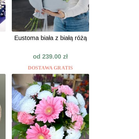
Eustoma biała z białą różą
od
239.00
zł
DOSTAWA GRATIS