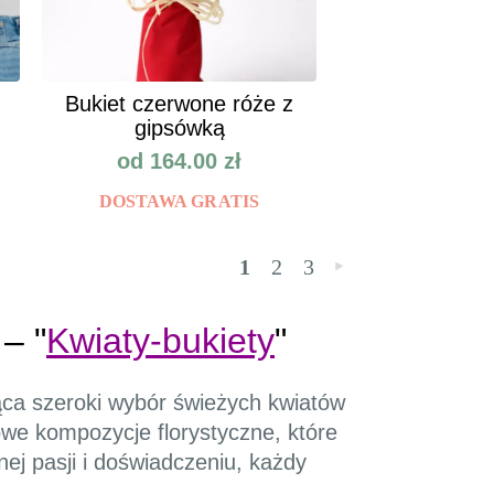
Bukiet czerwone róże z
gipsówką
od
164.00
zł
DOSTAWA GRATIS
1
2
3
»
– "
Kwiaty-bukiety
"
ąca szeroki wybór świeżych kwiatów
owe kompozycje florystyczne, które
nej pasji i doświadczeniu, każdy