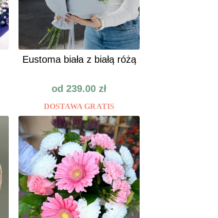
Eustoma biała z białą różą
od
239.00
zł
DOSTAWA GRATIS