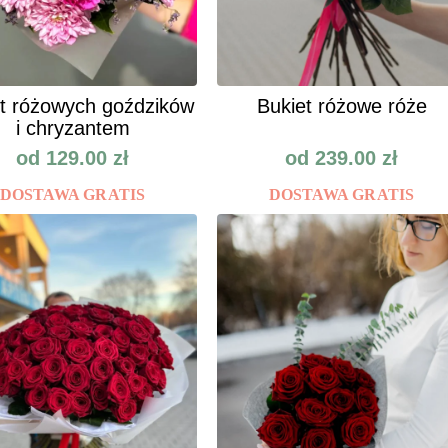
t różowych goździków
Bukiet różowe róże
i chryzantem
od
129.00
zł
od
239.00
zł
DOSTAWA GRATIS
DOSTAWA GRATIS