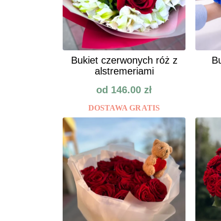
Bukiet czerwonych róż z
Bu
alstremeriami
od
146.00
zł
DOSTAWA GRATIS