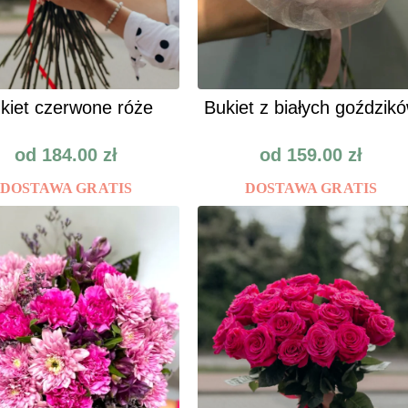
kiet czerwone róże
Bukiet z białych goździk
od
184.00
zł
od
159.00
zł
DOSTAWA GRATIS
DOSTAWA GRATIS