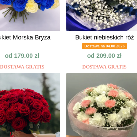
kiet Morska Bryza
Bukiet niebieskich róż
Dostawa na 04.08.2026
od
179.00
zł
od
209.00
zł
DOSTAWA GRATIS
DOSTAWA GRATIS