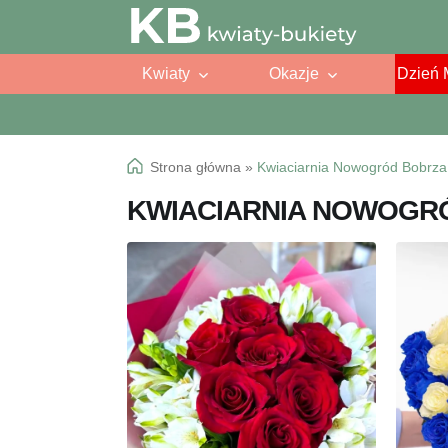
Przejdź
Przejdź
do
do
Kwiaty
Okazje
Dzień 
nawigacji
treści
Strona główna
»
Kwiaciarnia Nowogród Bobrza
KWIACIARNIA NOWOGR