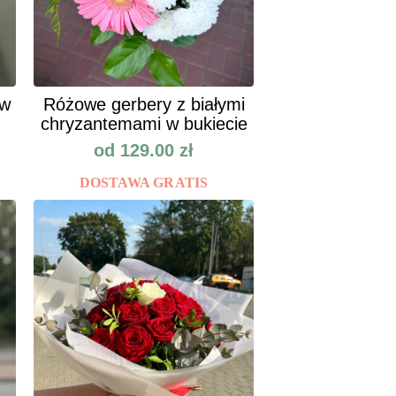
ów
Różowe gerbery z białymi
chryzantemami w bukiecie
od
129.00
zł
DOSTAWA GRATIS