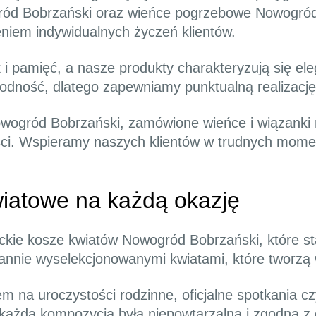
ód Bobrzański oraz wieńce pogrzebowe Nowogród
eniem indywidualnych życzeń klientów.
 pamięć, a nasze produkty charakteryzują się ele
wodność, dlatego zapewniamy punktualną realizacj
Nowogród Bobrzański, zamówione wieńce i wiązanki
ci. Wspieramy naszych klientów w trudnych moment
iatowe na każdą okazję
ckie kosze kwiatów Nowogród Bobrzański, które s
rannie wyselekcjonowanymi kwiatami, które tworzą
 na uroczystości rodzinne, oficjalne spotkania cz
y każda kompozycja była niepowtarzalna i zgodna z 