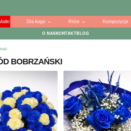
Matki
Dla kogo
Róże
Kompozycje
O NAS
KONTAKT
BLOG
ński
ÓD BOBRZAŃSKI