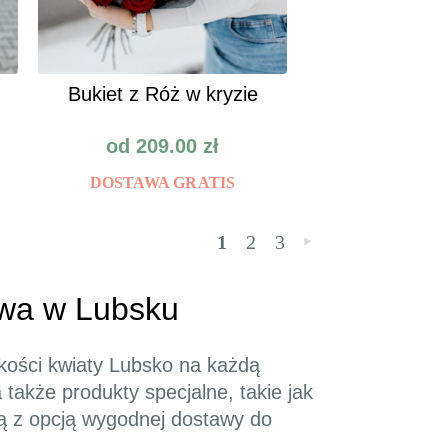
Bukiet z Róż w kryzie
od
209.00
zł
DOSTAWA GRATIS
1
2
3
»
towa w Lubsku
akości kwiaty Lubsko na każdą
także produkty specjalne, takie jak
ą z opcją wygodnej dostawy do