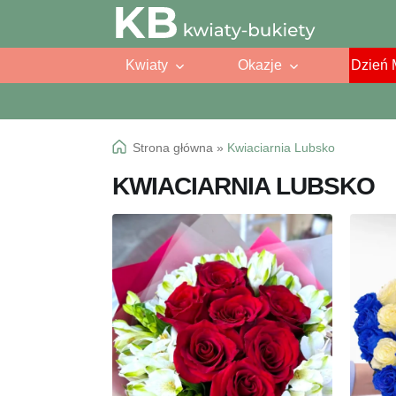
Przejdź
Przejdź
do
do
Kwiaty
Okazje
Dzień 
nawigacji
treści
Strona główna
»
Kwiaciarnia Lubsko
KWIACIARNIA LUBSKO