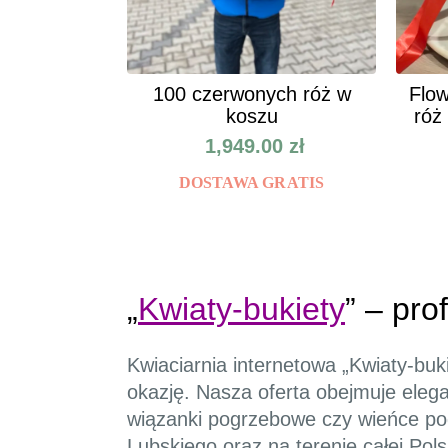
100 czerwonych róż w
Flow
koszu
róż
1,949.00
zł
DOSTAWA GRATIS
„
Kwiaty-bukiety
” – pro
Kwiaciarnia internetowa „Kwiaty-buk
okazję. Nasza oferta obejmuje elega
wiązanki pogrzebowe czy wieńce po
Lubskiego oraz na terenie całej Pols