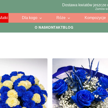
Dostawa kwiatów jeszcze 
Zamów w 
Matki
Dla kogo
Róże
Kompozycje
O NAS
KONTAKT
BLOG