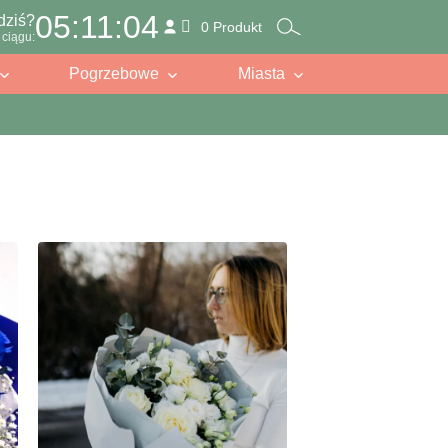
05:11:02
dziś?
0 Produkt
ciągu:
Pogrzebowe
Miasta