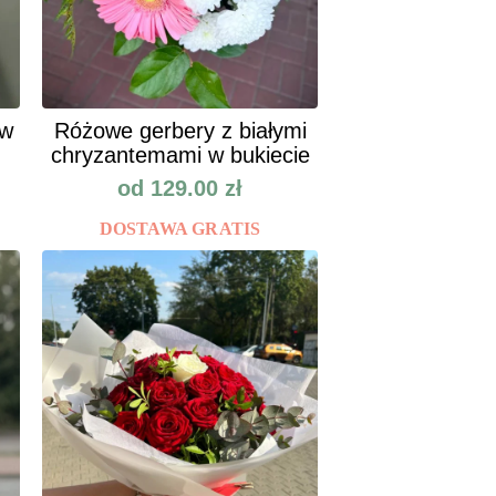
ów
Różowe gerbery z białymi
chryzantemami w bukiecie
od
129.00
zł
DOSTAWA GRATIS