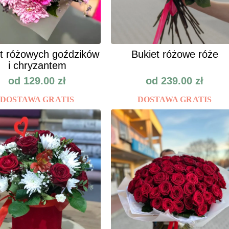
t różowych goździków
Bukiet różowe róże
i chryzantem
od
129.00
zł
od
239.00
zł
DOSTAWA GRATIS
DOSTAWA GRATIS