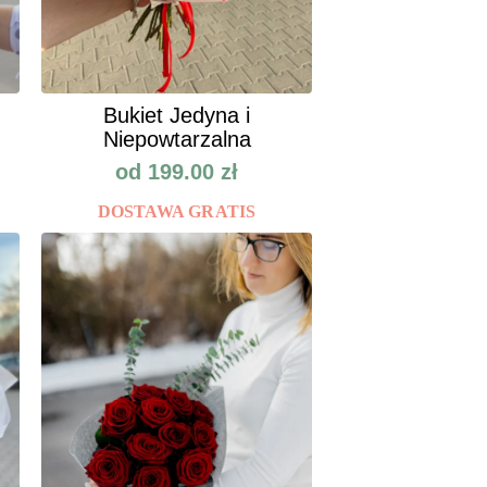
Bukiet Jedyna i
Niepowtarzalna
od
199.00
zł
DOSTAWA GRATIS