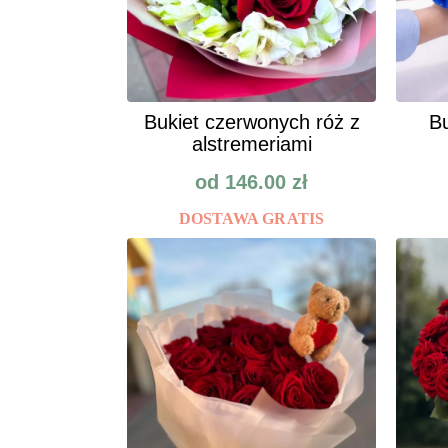
Bukiet czerwonych róż z
Bu
alstremeriami
od
146.00
zł
DOSTAWA GRATIS