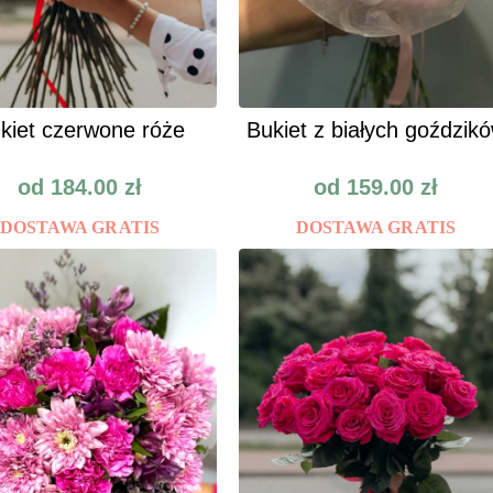
kiet czerwone róże
Bukiet z białych goździk
od
184.00
zł
od
159.00
zł
DOSTAWA GRATIS
DOSTAWA GRATIS