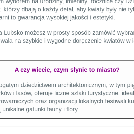
 wyborem na urodziny, imieniny, rocznice czy Dzi
 którzy dbają o każdy detal, aby kwiaty były nie tyl
ni to gwarancja wysokiej jakości i estetyki.
owa Lubsko możesz w prosty sposób zamówić wybra
ala na szybkie i wygodne doręczenie kwiatów w id
A czy wiecie, czym słynie to miasto?
bogatym dziedzictwem architektonicznym, w tym p
w i lasów, oferuje liczne szlaki turystyczne, idea
rowarniczych oraz organizacji lokalnych festiwali ku
unikalne gatunki fauny i flory.