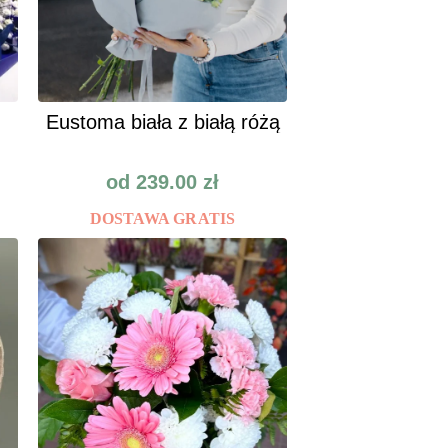
Eustoma biała z białą różą
od
239.00
zł
DOSTAWA GRATIS