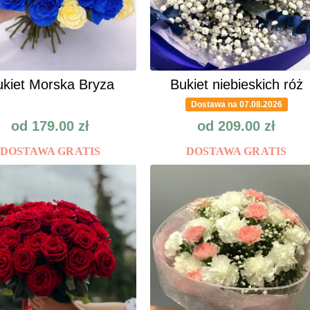
kiet Morska Bryza
Bukiet niebieskich róż
Dostawa na 07.08.2026
od
179.00
zł
od
209.00
zł
DOSTAWA GRATIS
DOSTAWA GRATIS