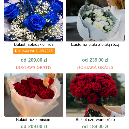
Bukiet niebieskich róż
Eustoma biała z białą różą
Dostawa na 11.08.2026
od
od
209.00
zł
239.00
zł
DOSTAWA GRATIS
DOSTAWA GRATIS
Bukiet róz z misiem
Bukiet czerwone róże
od
od
209.00
zł
184.00
zł