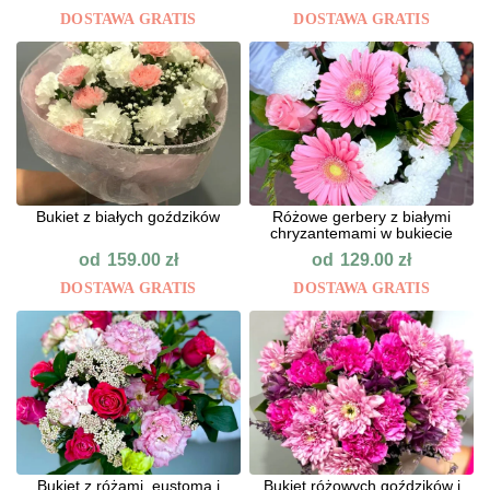
DOSTAWA GRATIS
DOSTAWA GRATIS
Bukiet z białych goździków
Różowe gerbery z białymi
chryzantemami w bukiecie
od
od
159.00
zł
129.00
zł
DOSTAWA GRATIS
DOSTAWA GRATIS
Bukiet z różami, eustomą i
Bukiet różowych goździków i