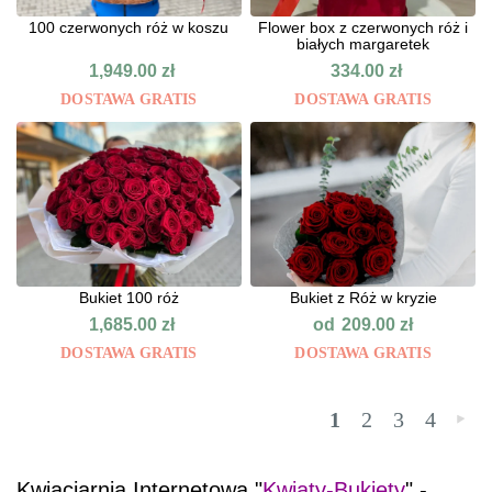
100 czerwonych róż w koszu
Flower box z czerwonych róż i
białych margaretek
1,949.00
zł
334.00
zł
DOSTAWA GRATIS
DOSTAWA GRATIS
Bukiet 100 róż
Bukiet z Róż w kryzie
od
1,685.00
zł
209.00
zł
DOSTAWA GRATIS
DOSTAWA GRATIS
1
2
3
4
»
Kwiaciarnia Internetowa "
Kwiaty-Bukiety
" -