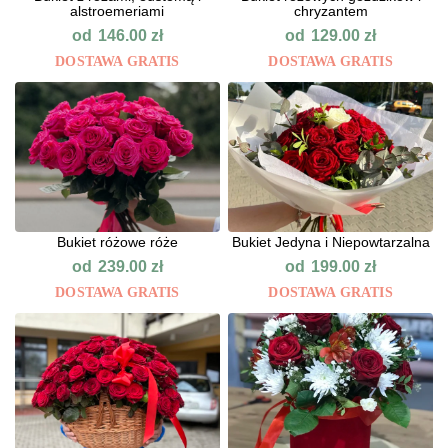
alstroemeriami
chryzantem
od
od
146.00
zł
129.00
zł
DOSTAWA GRATIS
DOSTAWA GRATIS
Bukiet różowe róże
Bukiet Jedyna i Niepowtarzalna
od
od
239.00
zł
199.00
zł
DOSTAWA GRATIS
DOSTAWA GRATIS