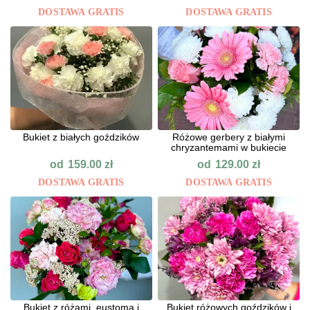
DOSTAWA GRATIS
DOSTAWA GRATIS
Bukiet z białych goździków
Różowe gerbery z białymi
chryzantemami w bukiecie
od
od
159.00
zł
129.00
zł
DOSTAWA GRATIS
DOSTAWA GRATIS
Bukiet z różami, eustomą i
Bukiet różowych goździków i