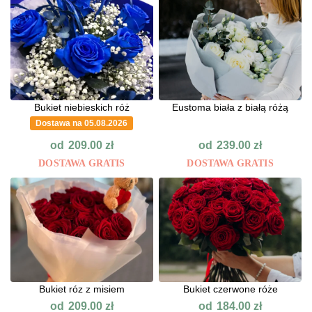
Bukiet niebieskich róż
Eustoma biała z białą różą
Dostawa na 05.08.2026
od
od
209.00
zł
239.00
zł
DOSTAWA GRATIS
DOSTAWA GRATIS
Bukiet róz z misiem
Bukiet czerwone róże
od
od
209.00
zł
184.00
zł