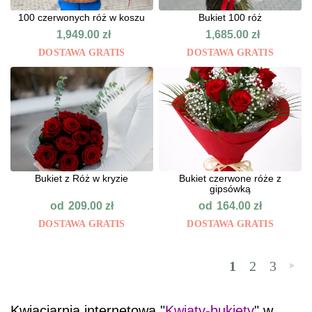
100 czerwonych róż w koszu
Bukiet 100 róż
1,949.00
zł
1,685.00
zł
DOSTAWA GRATIS
DOSTAWA GRATIS
Bukiet z Róż w kryzie
Bukiet czerwone róże z
gipsówką
od
od
209.00
zł
164.00
zł
DOSTAWA GRATIS
DOSTAWA GRATIS
1
2
3
»
Kwiaciarnia internetowa "
Kwiaty-bukiety
" w