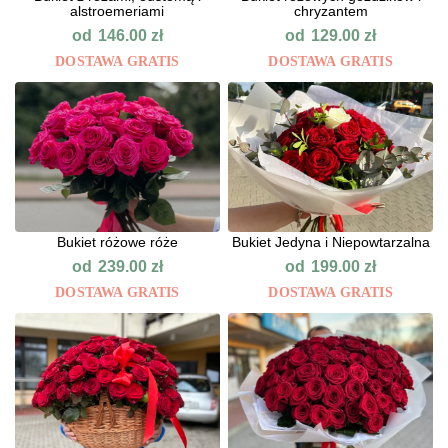
alstroemeriami
chryzantem
od
od
146.00
zł
129.00
zł
DOSTAWA GRATIS
DOSTAWA GRATIS
Bukiet różowe róże
Bukiet Jedyna i Niepowtarzalna
od
od
239.00
zł
199.00
zł
DOSTAWA GRATIS
DOSTAWA GRATIS