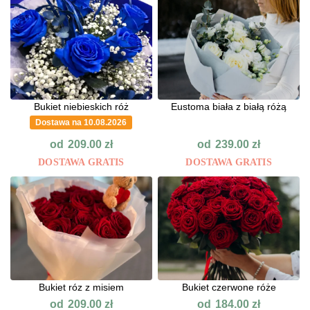
Bukiet niebieskich róż
Eustoma biała z białą różą
Dostawa na 10.08.2026
od
od
209.00
zł
239.00
zł
DOSTAWA GRATIS
DOSTAWA GRATIS
Bukiet róz z misiem
Bukiet czerwone róże
od
od
209.00
zł
184.00
zł