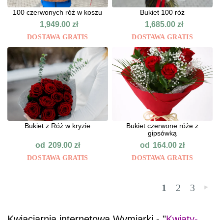
100 czerwonych róż w koszu
Bukiet 100 róż
1,949.00
zł
1,685.00
zł
DOSTAWA GRATIS
DOSTAWA GRATIS
Bukiet z Róż w kryzie
Bukiet czerwone róże z
gipsówką
od
od
209.00
zł
164.00
zł
DOSTAWA GRATIS
DOSTAWA GRATIS
1
2
3
»
Kwiaciarnia internetowa Wymiarki - "
Kwiaty-