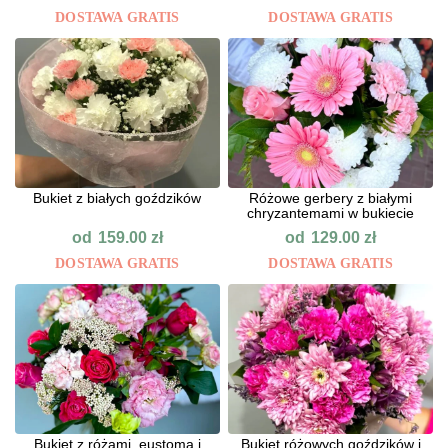
DOSTAWA GRATIS
DOSTAWA GRATIS
Bukiet z białych goździków
Różowe gerbery z białymi
chryzantemami w bukiecie
od
od
159.00
zł
129.00
zł
DOSTAWA GRATIS
DOSTAWA GRATIS
Bukiet z różami, eustomą i
Bukiet różowych goździków i