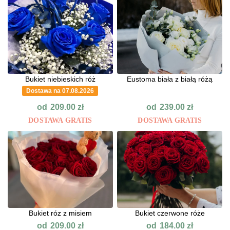
Bukiet niebieskich róż
Eustoma biała z białą różą
Dostawa na 07.08.2026
od
od
209.00
zł
239.00
zł
DOSTAWA GRATIS
DOSTAWA GRATIS
Bukiet róz z misiem
Bukiet czerwone róże
od
od
209.00
zł
184.00
zł