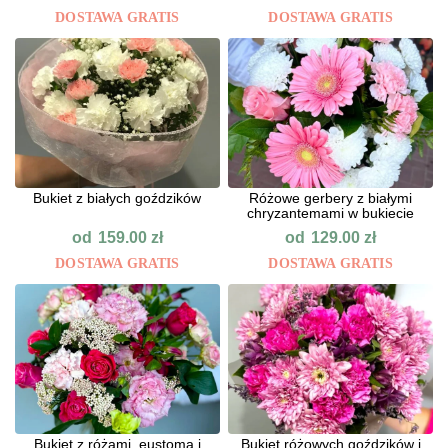
DOSTAWA GRATIS
DOSTAWA GRATIS
Bukiet z białych goździków
Różowe gerbery z białymi
chryzantemami w bukiecie
od
od
159.00
zł
129.00
zł
DOSTAWA GRATIS
DOSTAWA GRATIS
Bukiet z różami, eustomą i
Bukiet różowych goździków i