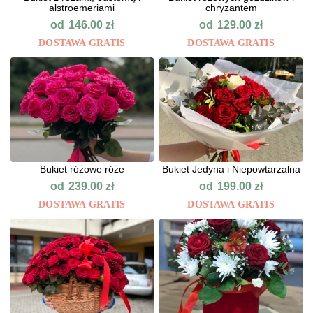
alstroemeriami
chryzantem
od
od
146.00
zł
129.00
zł
DOSTAWA GRATIS
DOSTAWA GRATIS
Bukiet różowe róże
Bukiet Jedyna i Niepowtarzalna
od
od
239.00
zł
199.00
zł
DOSTAWA GRATIS
DOSTAWA GRATIS