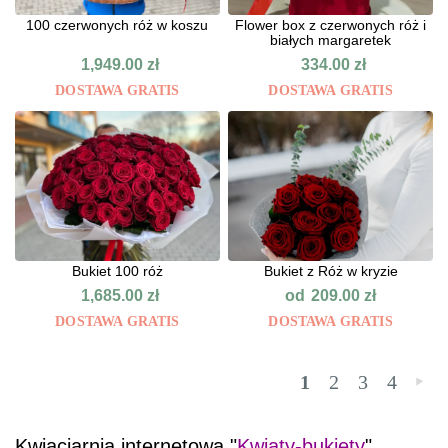
100 czerwonych róż w koszu
Flower box z czerwonych róż i
białych margaretek
1,949.00
zł
334.00
zł
DOSTAWA GRATIS
DOSTAWA GRATIS
Bukiet 100 róż
Bukiet z Róż w kryzie
od
1,685.00
zł
209.00
zł
DOSTAWA GRATIS
DOSTAWA GRATIS
1
2
3
4
»
Kwiaciarnia internetowa "
Kwiaty-bukiety
"