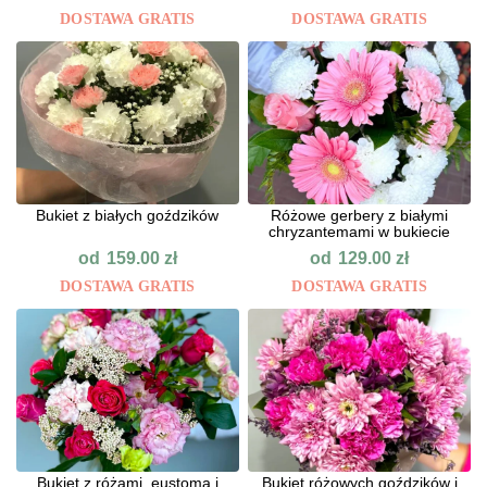
DOSTAWA GRATIS
DOSTAWA GRATIS
Bukiet z białych goździków
Różowe gerbery z białymi
chryzantemami w bukiecie
od
od
159.00
zł
129.00
zł
DOSTAWA GRATIS
DOSTAWA GRATIS
Bukiet z różami, eustomą i
Bukiet różowych goździków i