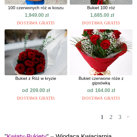
100 czerwonych róż w koszu
Bukiet 100 róż
1,949.00
zł
1,685.00
zł
DOSTAWA GRATIS
DOSTAWA GRATIS
Bukiet z Róż w kryzie
Bukiet czerwone róże z
gipsówką
od
od
209.00
zł
164.00
zł
DOSTAWA GRATIS
DOSTAWA GRATIS
1
2
3
»
"
Kwiaty-Bukiety
" – Wiodąca Kwiaciarnia