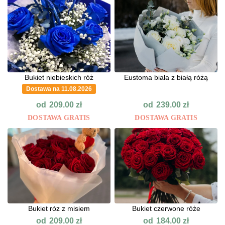
Bukiet niebieskich róż
Eustoma biała z białą różą
Dostawa na 11.08.2026
od
od
209.00
zł
239.00
zł
DOSTAWA GRATIS
DOSTAWA GRATIS
Bukiet róz z misiem
Bukiet czerwone róże
od
od
209.00
zł
184.00
zł