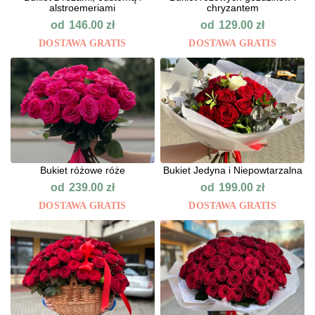
alstroemeriami
chryzantem
od
od
146.00
zł
129.00
zł
DOSTAWA GRATIS
DOSTAWA GRATIS
Bukiet różowe róże
Bukiet Jedyna i Niepowtarzalna
od
od
239.00
zł
199.00
zł
DOSTAWA GRATIS
DOSTAWA GRATIS