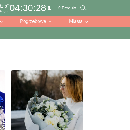
04:30:26
dziś?
0 Produkt
ciągu:
Pogrzebowe
Miasta