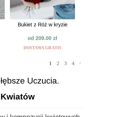
Bukiet z Róż w kryzie
od
209.00
zł
DOSTAWA GRATIS
1
2
3
4
»
głębsze Uczucia.
 Kwiatów