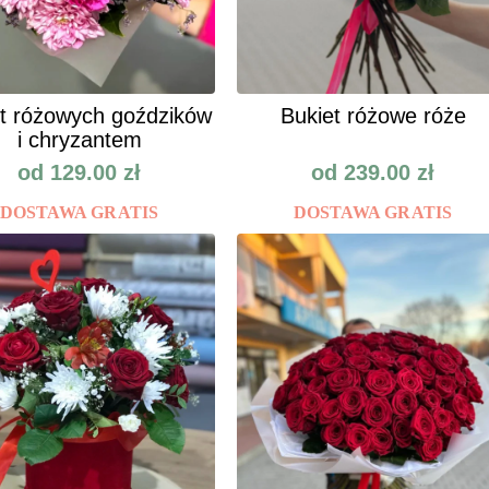
t różowych goździków
Bukiet różowe róże
i chryzantem
od
129.00
zł
od
239.00
zł
DOSTAWA GRATIS
DOSTAWA GRATIS