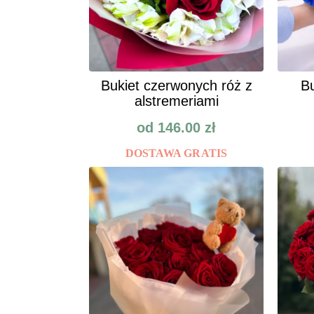
Bukiet czerwonych róż z
Bu
alstremeriami
od
146.00
zł
DOSTAWA GRATIS