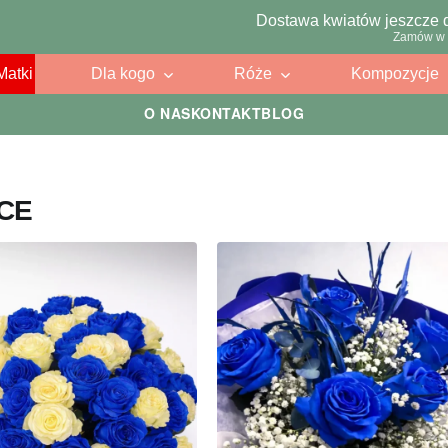
Dostawa kwiatów jeszcze 
Zamów w 
Matki
Dla kogo
Róże
Kompozycje
O NAS
KONTAKT
BLOG
CE