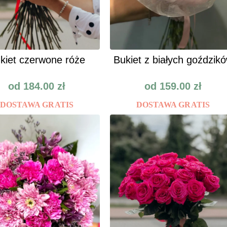
kiet czerwone róże
Bukiet z białych goździk
od
184.00
zł
od
159.00
zł
DOSTAWA GRATIS
DOSTAWA GRATIS