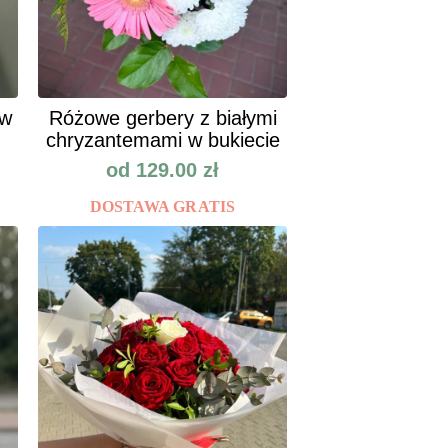
ów
Różowe gerbery z białymi
chryzantemami w bukiecie
od
129.00
zł
DOSTAWA GRATIS