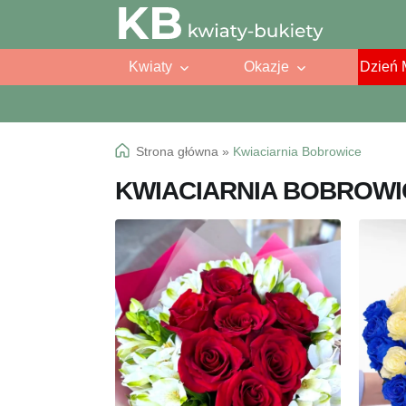
Przejdź
Przejdź
do
do
Kwiaty
Okazje
Dzień 
nawigacji
treści
Strona główna
»
Kwiaciarnia Bobrowice
KWIACIARNIA BOBROWI