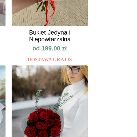
Bukiet Jedyna i
Niepowtarzalna
od
199.00
zł
DOSTAWA GRATIS