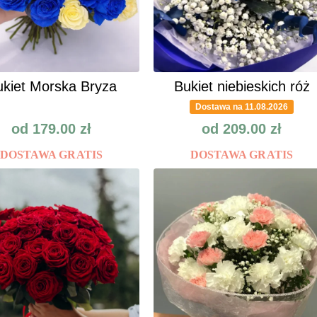
kiet Morska Bryza
Bukiet niebieskich róż
Dostawa na 11.08.2026
od
179.00
zł
od
209.00
zł
DOSTAWA GRATIS
DOSTAWA GRATIS