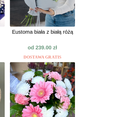
Eustoma biała z białą różą
od
239.00
zł
DOSTAWA GRATIS