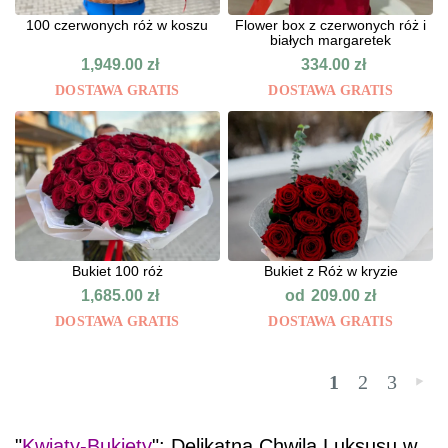
100 czerwonych róż w koszu
Flower box z czerwonych róż i
białych margaretek
1,949.00
zł
334.00
zł
DOSTAWA GRATIS
DOSTAWA GRATIS
Bukiet 100 róż
Bukiet z Róż w kryzie
od
1,685.00
zł
209.00
zł
DOSTAWA GRATIS
DOSTAWA GRATIS
1
2
3
»
"
Kwiaty-Bukiety
": Delikatna Chwila Luksusu w