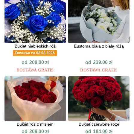
Bukiet niebieskich róż
Eustoma biała z białą różą
Dostawa na 08.08.2026
od
od
209.00
zł
239.00
zł
DOSTAWA GRATIS
DOSTAWA GRATIS
Bukiet róz z misiem
Bukiet czerwone róże
od
od
209.00
zł
184.00
zł