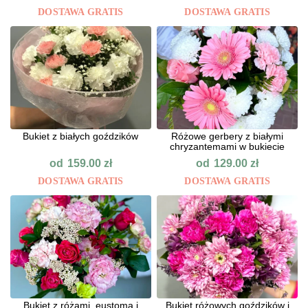
DOSTAWA GRATIS
DOSTAWA GRATIS
Bukiet z białych goździków
Różowe gerbery z białymi
chryzantemami w bukiecie
od
od
159.00
zł
129.00
zł
DOSTAWA GRATIS
DOSTAWA GRATIS
Bukiet z różami, eustomą i
Bukiet różowych goździków i