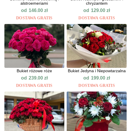
alstroemeriami
chryzantem
od
od
146.00
zł
129.00
zł
DOSTAWA GRATIS
DOSTAWA GRATIS
Bukiet różowe róże
Bukiet Jedyna i Niepowtarzalna
od
od
239.00
zł
199.00
zł
DOSTAWA GRATIS
DOSTAWA GRATIS