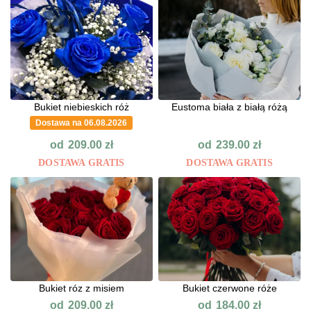
Bukiet niebieskich róż
Eustoma biała z białą różą
Dostawa na 06.08.2026
od
od
209.00
zł
239.00
zł
DOSTAWA GRATIS
DOSTAWA GRATIS
Bukiet róz z misiem
Bukiet czerwone róże
od
od
209.00
zł
184.00
zł