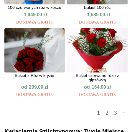
100 czerwonych róż w koszu
Bukiet 100 róż
1,949.00
zł
1,685.00
zł
DOSTAWA GRATIS
DOSTAWA GRATIS
Bukiet z Róż w kryzie
Bukiet czerwone róże z
gipsówką
od
od
209.00
zł
164.00
zł
DOSTAWA GRATIS
DOSTAWA GRATIS
1
2
3
»
Kwiaciarnia Szlichtyngowa: Twoje Miejsce