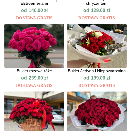
alstroemeriami
chryzantem
od
od
146.00
zł
129.00
zł
DOSTAWA GRATIS
DOSTAWA GRATIS
Bukiet różowe róże
Bukiet Jedyna i Niepowtarzalna
od
od
239.00
zł
199.00
zł
DOSTAWA GRATIS
DOSTAWA GRATIS