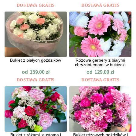
DOSTAWA GRATIS
DOSTAWA GRATIS
Bukiet z białych goździków
Różowe gerbery z białymi
chryzantemami w bukiecie
od
od
159.00
zł
129.00
zł
DOSTAWA GRATIS
DOSTAWA GRATIS
Bukiet z różami, eustomą i
Bukiet różowych goździków i