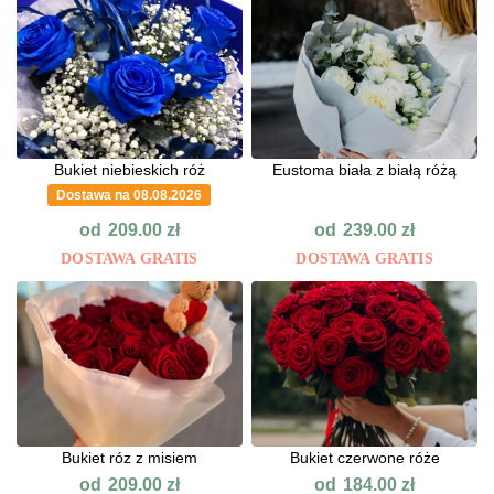
Bukiet niebieskich róż
Eustoma biała z białą różą
Dostawa na 08.08.2026
od
od
209.00
zł
239.00
zł
DOSTAWA GRATIS
DOSTAWA GRATIS
Bukiet róz z misiem
Bukiet czerwone róże
od
od
209.00
zł
184.00
zł