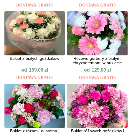
DOSTAWA GRATIS
DOSTAWA GRATIS
Bukiet z białych goździków
Różowe gerbery z białymi
chryzantemami w bukiecie
od
od
159.00
zł
129.00
zł
DOSTAWA GRATIS
DOSTAWA GRATIS
Bukiet z różami, eustomą i
Bukiet różowych goździków i