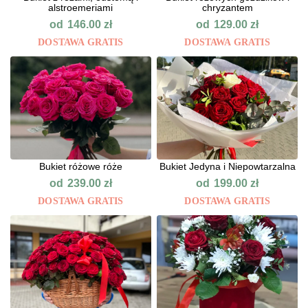
alstroemeriami
chryzantem
od
od
146.00
zł
129.00
zł
DOSTAWA GRATIS
DOSTAWA GRATIS
Bukiet różowe róże
Bukiet Jedyna i Niepowtarzalna
od
od
239.00
zł
199.00
zł
DOSTAWA GRATIS
DOSTAWA GRATIS