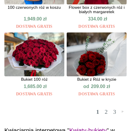
100 czerwonych róż w koszu
Flower box z czerwonych róż i
białych margaretek
1,949.00
zł
334.00
zł
DOSTAWA GRATIS
DOSTAWA GRATIS
Bukiet 100 róż
Bukiet z Róż w kryzie
od
1,685.00
zł
209.00
zł
DOSTAWA GRATIS
DOSTAWA GRATIS
1
2
3
»
Kwiaciarnia internetowa "
Kwiaty-bukiety
" w