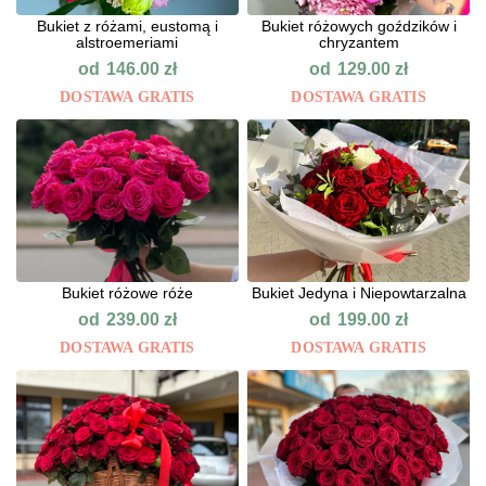
Bukiet z różami, eustomą i
Bukiet różowych goździków i
alstroemeriami
chryzantem
od
od
146.00
zł
129.00
zł
DOSTAWA GRATIS
DOSTAWA GRATIS
Bukiet różowe róże
Bukiet Jedyna i Niepowtarzalna
od
od
239.00
zł
199.00
zł
DOSTAWA GRATIS
DOSTAWA GRATIS