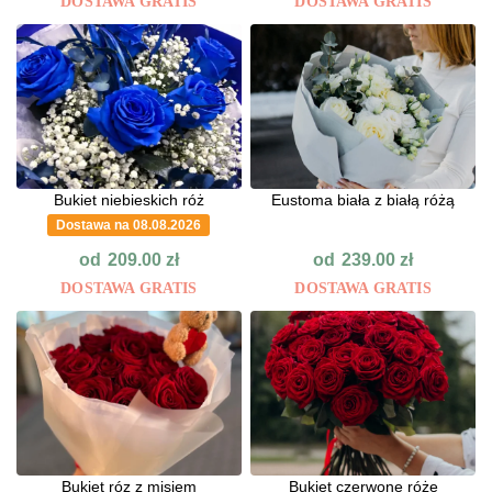
DOSTAWA GRATIS
DOSTAWA GRATIS
Bukiet niebieskich róż
Eustoma biała z białą różą
Dostawa na 08.08.2026
od
od
209.00
zł
239.00
zł
DOSTAWA GRATIS
DOSTAWA GRATIS
Bukiet róz z misiem
Bukiet czerwone róże