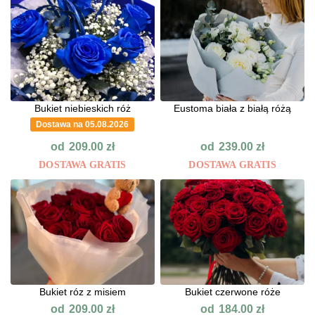
Bukiet niebieskich róż
Eustoma biała z białą różą
Dostawa na 05.08.2026
od
od
209.00
zł
239.00
zł
DOSTAWA GRATIS
DOSTAWA GRATIS
Bukiet róz z misiem
Bukiet czerwone róże
od
od
209.00
zł
184.00
zł