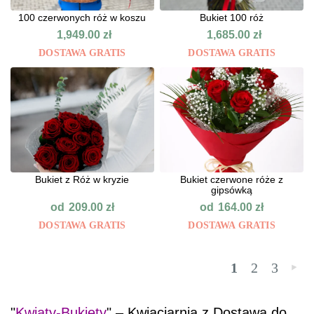
100 czerwonych róż w koszu
Bukiet 100 róż
1,949.00
zł
1,685.00
zł
DOSTAWA GRATIS
DOSTAWA GRATIS
Bukiet z Róż w kryzie
Bukiet czerwone róże z
gipsówką
od
od
209.00
zł
164.00
zł
DOSTAWA GRATIS
DOSTAWA GRATIS
1
2
3
»
"
Kwiaty-Bukiety
" – Kwiaciarnia z Dostawą do