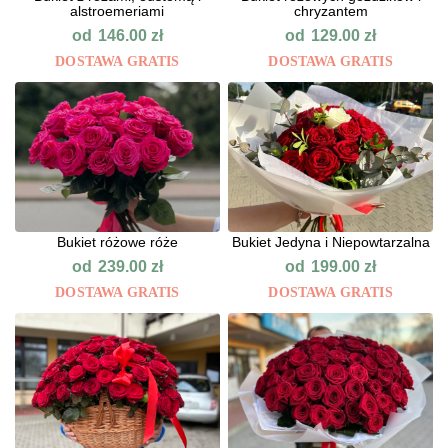
alstroemeriami
chryzantem
od
od
146.00
zł
129.00
zł
DOSTAWA GRATIS
DOSTAWA GRATIS
Bukiet różowe róże
Bukiet Jedyna i Niepowtarzalna
od
od
239.00
zł
199.00
zł
DOSTAWA GRATIS
DOSTAWA GRATIS