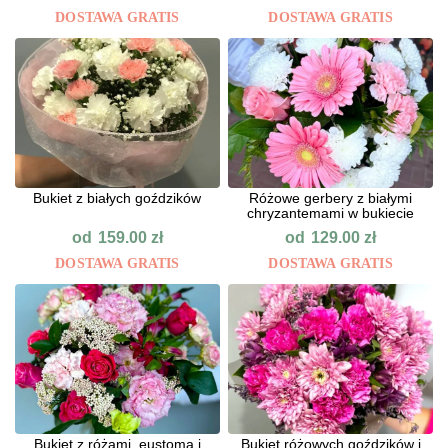
DOSTAWA GRATIS
DOSTAWA GRATIS
Bukiet z białych goździków
Różowe gerbery z białymi
chryzantemami w bukiecie
od
od
159.00
zł
129.00
zł
DOSTAWA GRATIS
DOSTAWA GRATIS
Bukiet z różami, eustomą i
Bukiet różowych goździków i