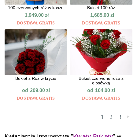
100 czerwonych róż w koszu
Bukiet 100 róż
1,949.00
zł
1,685.00
zł
DOSTAWA GRATIS
DOSTAWA GRATIS
Bukiet z Róż w kryzie
Bukiet czerwone róże z
gipsówką
od
od
209.00
zł
164.00
zł
DOSTAWA GRATIS
DOSTAWA GRATIS
1
2
3
»
Kwiaciarnia Internetowa "
Kwiaty-Bukiety
" w