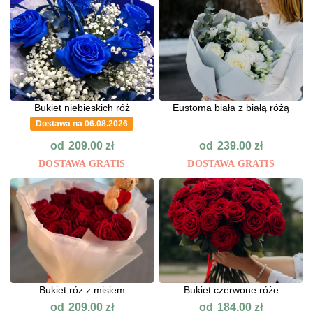
Bukiet niebieskich róż
Eustoma biała z białą różą
Dostawa na 06.08.2026
od
od
209.00
zł
239.00
zł
DOSTAWA GRATIS
DOSTAWA GRATIS
Bukiet róz z misiem
Bukiet czerwone róże
od
od
209.00
zł
184.00
zł