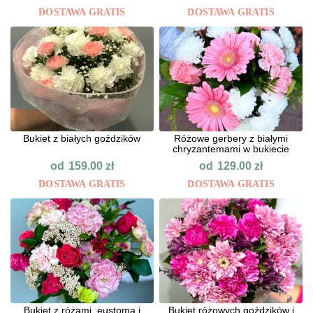
DOSTAWA GRATIS
DOSTAWA GRATIS
Bukiet z białych goździków
Różowe gerbery z białymi
chryzantemami w bukiecie
od
od
159.00
zł
129.00
zł
DOSTAWA GRATIS
DOSTAWA GRATIS
Bukiet z różami, eustomą i
Bukiet różowych goździków i