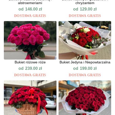
alstroemeriami
chryzantem
od
od
146.00
zł
129.00
zł
DOSTAWA GRATIS
DOSTAWA GRATIS
Bukiet różowe róże
Bukiet Jedyna i Niepowtarzalna
od
od
239.00
zł
199.00
zł
DOSTAWA GRATIS
DOSTAWA GRATIS