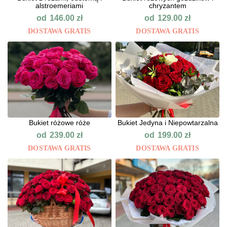
alstroemeriami
chryzantem
od
od
146.00
zł
129.00
zł
DOSTAWA GRATIS
DOSTAWA GRATIS
Bukiet różowe róże
Bukiet Jedyna i Niepowtarzalna
od
od
239.00
zł
199.00
zł
DOSTAWA GRATIS
DOSTAWA GRATIS