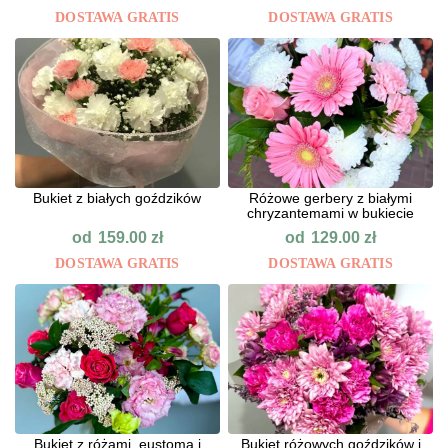
DOSTAWA GRATIS
DOSTAWA GRATIS
Bukiet z białych goździków
Różowe gerbery z białymi
chryzantemami w bukiecie
od
od
159.00
zł
129.00
zł
DOSTAWA GRATIS
DOSTAWA GRATIS
Bukiet z różami, eustomą i
Bukiet różowych goździków i