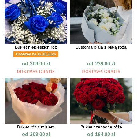
Bukiet niebieskich róż
Eustoma biała z białą różą
Dostawa na 11.08.2026
od
od
209.00
zł
239.00
zł
DOSTAWA GRATIS
DOSTAWA GRATIS
Bukiet róz z misiem
Bukiet czerwone róże
od
od
209.00
zł
184.00
zł