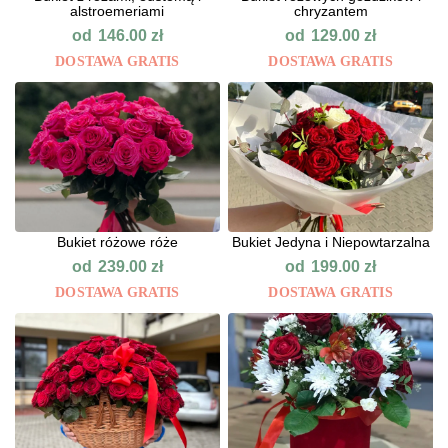
alstroemeriami
chryzantem
od
od
146.00
zł
129.00
zł
DOSTAWA GRATIS
DOSTAWA GRATIS
Bukiet różowe róże
Bukiet Jedyna i Niepowtarzalna
od
od
239.00
zł
199.00
zł
DOSTAWA GRATIS
DOSTAWA GRATIS