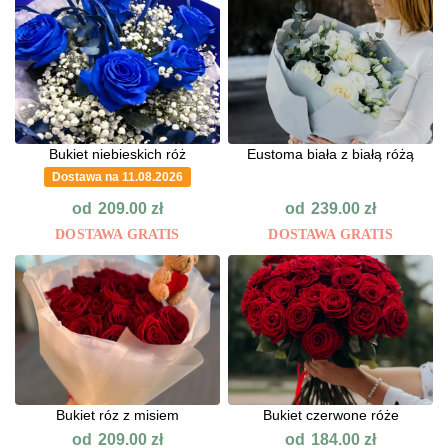
Bukiet niebieskich róż
Eustoma biała z białą różą
Dostawa na 11.08.2026
od
od
209.00
zł
239.00
zł
DOSTAWA GRATIS
DOSTAWA GRATIS
Bukiet róz z misiem
Bukiet czerwone róże
od
od
209.00
zł
184.00
zł