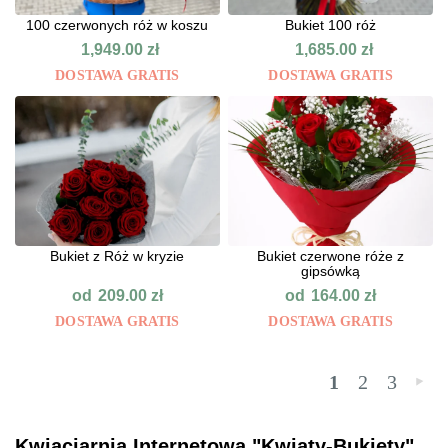
100 czerwonych róż w koszu
Bukiet 100 róż
1,949.00
zł
1,685.00
zł
DOSTAWA GRATIS
DOSTAWA GRATIS
Bukiet z Róż w kryzie
Bukiet czerwone róże z
gipsówką
od
od
209.00
zł
164.00
zł
DOSTAWA GRATIS
DOSTAWA GRATIS
1
2
3
»
Kwiaciarnia Internetowa "Kwiaty-Bukiety"