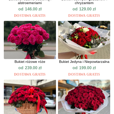
alstroemeriami
chryzantem
od
od
146.00
zł
129.00
zł
DOSTAWA GRATIS
DOSTAWA GRATIS
Bukiet różowe róże
Bukiet Jedyna i Niepowtarzalna
od
od
239.00
zł
199.00
zł
DOSTAWA GRATIS
DOSTAWA GRATIS