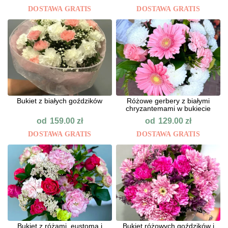
DOSTAWA GRATIS
DOSTAWA GRATIS
Bukiet z białych goździków
Różowe gerbery z białymi
chryzantemami w bukiecie
od
od
159.00
zł
129.00
zł
DOSTAWA GRATIS
DOSTAWA GRATIS
Bukiet z różami, eustomą i
Bukiet różowych goździków i