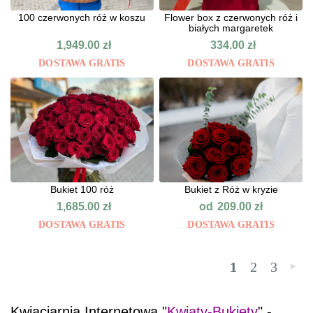
100 czerwonych róż w koszu
Flower box z czerwonych róż i
białych margaretek
1,949.00
zł
334.00
zł
DOSTAWA GRATIS
DOSTAWA GRATIS
Bukiet 100 róż
Bukiet z Róż w kryzie
od
1,685.00
zł
209.00
zł
DOSTAWA GRATIS
DOSTAWA GRATIS
1
2
3
»
Kwiaciarnia Internetowa "
Kwiaty-Bukiety
" -