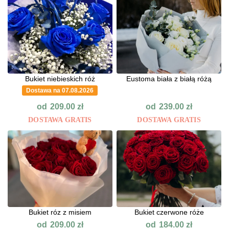
Bukiet niebieskich róż
Eustoma biała z białą różą
Dostawa na 07.08.2026
od
od
209.00
zł
239.00
zł
DOSTAWA GRATIS
DOSTAWA GRATIS
Bukiet róz z misiem
Bukiet czerwone róże
od
od
209.00
zł
184.00
zł