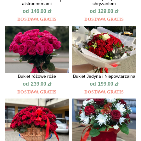
alstroemeriami
chryzantem
od
od
146.00
zł
129.00
zł
DOSTAWA GRATIS
DOSTAWA GRATIS
Bukiet różowe róże
Bukiet Jedyna i Niepowtarzalna
od
od
239.00
zł
199.00
zł
DOSTAWA GRATIS
DOSTAWA GRATIS