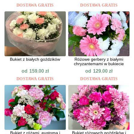
DOSTAWA GRATIS
DOSTAWA GRATIS
Bukiet z białych goździków
Różowe gerbery z białymi
chryzantemami w bukiecie
od
od
159.00
zł
129.00
zł
DOSTAWA GRATIS
DOSTAWA GRATIS
Bukiet z różami, eustomą i
Bukiet różowych goździków i