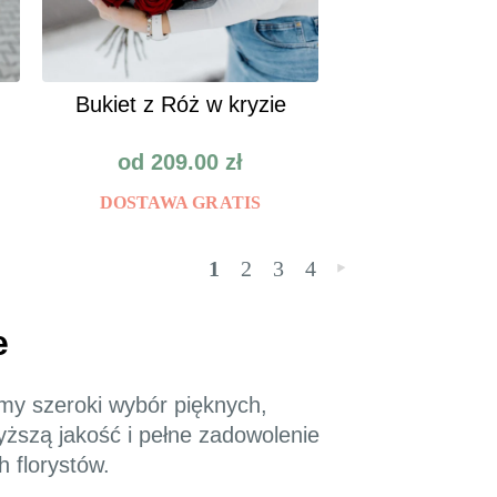
Bukiet z Róż w kryzie
od
209.00
zł
DOSTAWA GRATIS
1
2
3
4
»
e
emy szeroki wybór pięknych,
yższą jakość i pełne zadowolenie
 florystów.