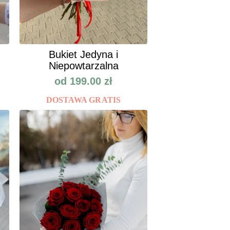
Bukiet Jedyna i
Niepowtarzalna
od
199.00
zł
DOSTAWA GRATIS