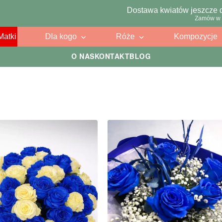
Dostawa kwiatów jeszcze 
Zamów w 
Matki
Dla kogo
Róże
Kompozycje
O NAS
KONTAKT
BLOG