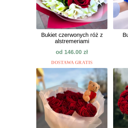
Bukiet czerwonych róż z
Bu
alstremeriami
od
146.00
zł
DOSTAWA GRATIS