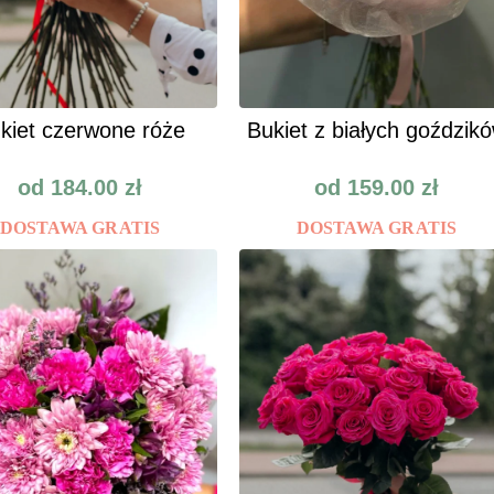
kiet czerwone róże
Bukiet z białych goździk
od
184.00
zł
od
159.00
zł
DOSTAWA GRATIS
DOSTAWA GRATIS