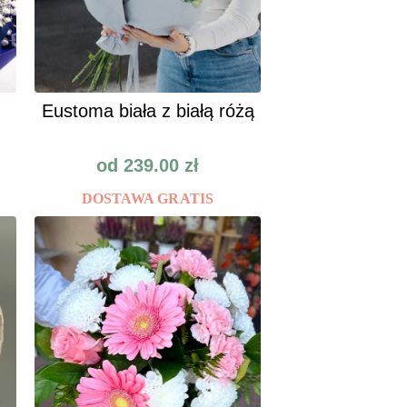
Eustoma biała z białą różą
od
239.00
zł
DOSTAWA GRATIS