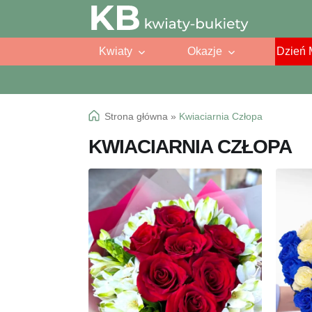
Przejdź
Przejdź
do
do
Kwiaty
Okazje
Dzień 
nawigacji
treści
Strona główna
»
Kwiaciarnia Człopa
KWIACIARNIA CZŁOPA