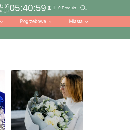
05:40:57
dziś?
0 Produkt
ciągu:
Pogrzebowe
Miasta