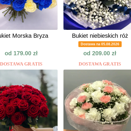
kiet Morska Bryza
Bukiet niebieskich róż
Dostawa na 05.08.2026
od
179.00
zł
od
209.00
zł
DOSTAWA GRATIS
DOSTAWA GRATIS