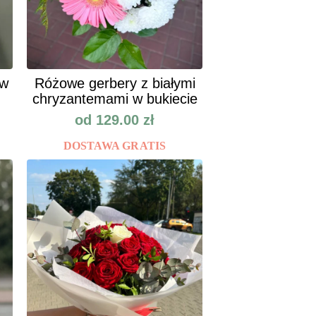
ów
Różowe gerbery z białymi
chryzantemami w bukiecie
od
129.00
zł
DOSTAWA GRATIS