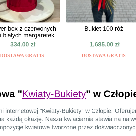
er box z czerwonych
Bukiet 100 róż
 i białych margaretek
334.00
zł
1,685.00
zł
DOSTAWA GRATIS
DOSTAWA GRATIS
owa "
Kwiaty-Bukiety
" w Człopi
i internetowej "Kwiaty-Bukiety" w Człopie. Oferuj
na każdą okazję. Nasza kwiaciarnia stawia na najw
mpozycje kwiatowe tworzone przez doświadczonych