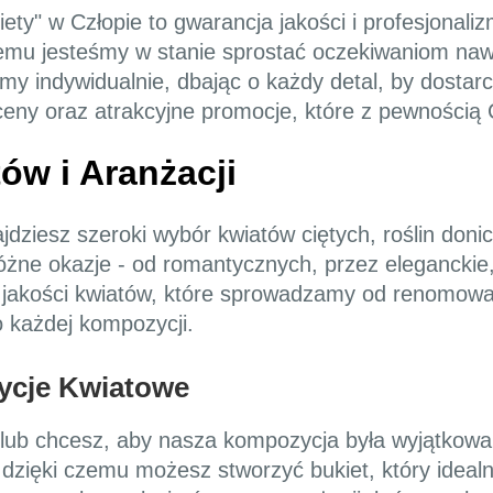
ety" w Człopie to gwarancja jakości i profesjonali
czemu jesteśmy w stanie sprostać oczekiwaniom na
my indywidualnie, dbając o każdy detal, by dostarc
eny oraz atrakcyjne promocje, które z pewnością C
ów i Aranżacji
ajdziesz szeroki wybór kwiatów ciętych, roślin do
óżne okazje - od romantycznych, przez eleganckie,
j jakości kwiatów, które sprowadzamy od renomow
 każdej kompozycji.
ycje Kwiatowe
 lub chcesz, aby nasza kompozycja była wyjątkowa,
 dzięki czemu możesz stworzyć bukiet, który idea