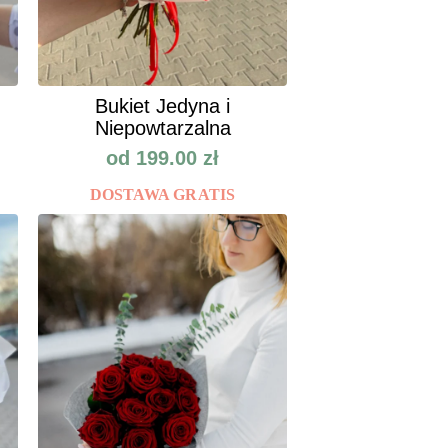
Bukiet Jedyna i
Niepowtarzalna
od
199.00
zł
DOSTAWA GRATIS