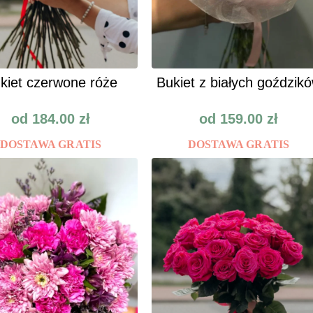
kiet czerwone róże
Bukiet z białych goździk
od
184.00
zł
od
159.00
zł
DOSTAWA GRATIS
DOSTAWA GRATIS