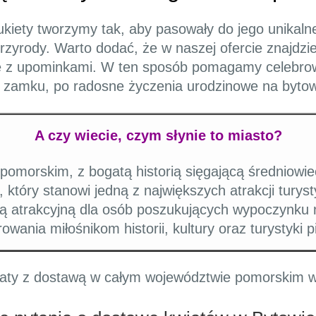
kiety tworzymy tak, aby pasowały do jego unikalne
przyrody. Warto dodać, że w naszej ofercie znajdzie
sze z upominkami. W ten sposób pomagamy celebr
amku, po radosne życzenia urodzinowe na bytows
A czy wiecie, czym słynie to miasto?
omorskim, z bogatą historią sięgającą średniowie
który stanowi jedną z największych atrakcji turys
ją atrakcyjną dla osób poszukujących wypoczynku 
wania miłośnikom historii, kultury oraz turystyki p
ty z dostawą w całym województwie pomorskim w 