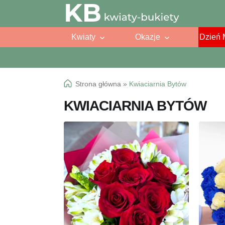
Przejdź
Przejdź
do
do
Kwiaty
Okazje
Dzień 
nawigacji
treści
Strona główna
»
Kwiaciarnia Bytów
KWIACIARNIA BYTÓW