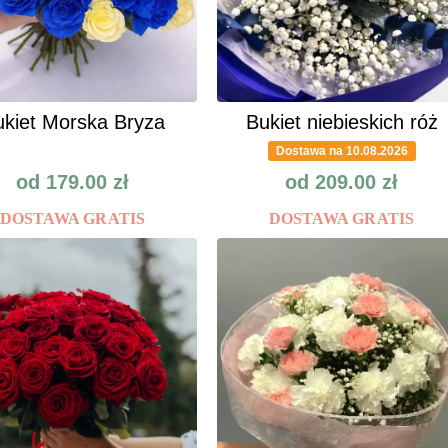
kiet Morska Bryza
Bukiet niebieskich róż
Dostawa na 10.08.2026
od
179.00
zł
od
209.00
zł
DOSTAWA GRATIS
DOSTAWA GRATIS