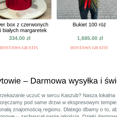
er box z czerwonych
Bukiet 100 róż
 i białych margaretek
334.00
zł
1,685.00
zł
DOSTAWA GRATIS
DOSTAWA GRATIS
ytowie – Darmowa wysyłka i św
zekazanie uczuć w sercu Kaszub? Nasza lokalna 
 doręczamy pod same drzwi w ekspresowym tempie. 
skonałą znajomością regionu. Dlatego dbamy o to, a
onowe – zachwycał swoją jakością. Dzięki darmow