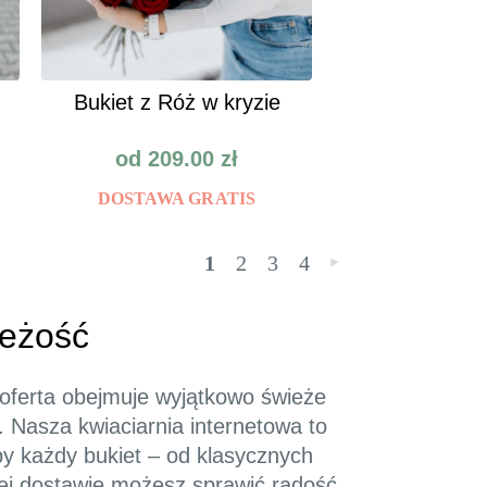
Bukiet z Róż w kryzie
od
209.00
zł
DOSTAWA GRATIS
1
2
3
4
»
ieżość
oferta obejmuje wyjątkowo świeże
Nasza kwiaciarnia internetowa to
by każdy bukiet – od klasycznych
ej dostawie możesz sprawić radość