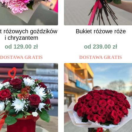
t różowych goździków
Bukiet różowe róże
i chryzantem
od
129.00
zł
od
239.00
zł
DOSTAWA GRATIS
DOSTAWA GRATIS