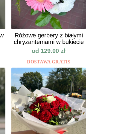
ów
Różowe gerbery z białymi
chryzantemami w bukiecie
od
129.00
zł
DOSTAWA GRATIS