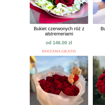
Bukiet czerwonych róż z
Bu
alstremeriami
od
146.00
zł
DOSTAWA GRATIS