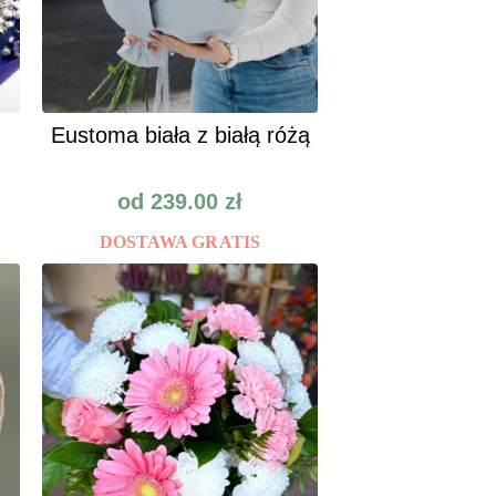
Eustoma biała z białą różą
od
239.00
zł
DOSTAWA GRATIS