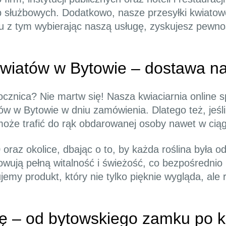
b służbowych. Dodatkowo, nasze przesyłki kwiatow
 z tym wybierając naszą usługę, zyskujesz pewnoś
wiatów w Bytowie – dostawa na
znica? Nie martw się! Nasza kwiaciarnia online sp
tów w Bytowie w dniu zamówienia. Dlatego też, jeś
może trafić do rąk obdarowanej osoby nawet w cią
raz okolice, dbając o to, by każda roślina była 
owują pełną witalność i świeżość, co bezpośrednio
jemy produkt, który nie tylko pięknie wygląda, ale 
ę – od bytowskiego zamku po k