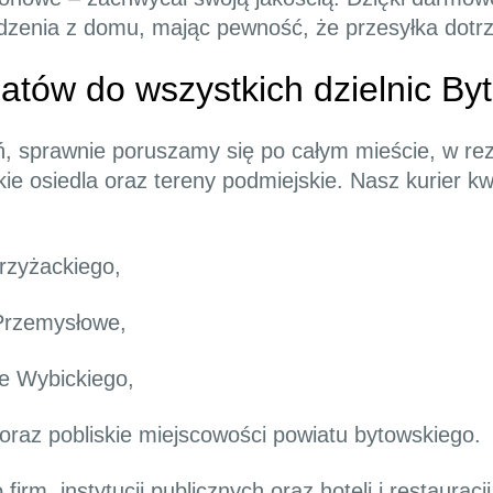
odzenia z domu, mając pewność, że przesyłka dotr
tów do wszystkich dzielnic By
ń, sprawnie poruszamy się po całym mieście, w r
ie osiedla oraz tereny podmiejskie. Nasz kurier k
rzyżackiego,
 Przemysłowe,
e Wybickiego,
 oraz pobliskie miejscowości powiatu bytowskiego.
irm, instytucji publicznych oraz hoteli i restaurac