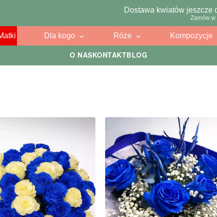
Dostawa kwiatów jeszcze 
Zamów w 
Matki
Dla kogo
Róże
Kompozycje
O NAS
KONTAKT
BLOG