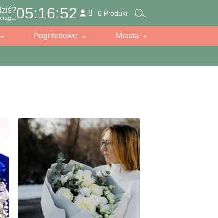
05:16:50
dziś?
0 Produkt
ciągu:
Pogrzebowe
Miasta