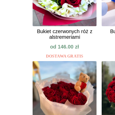
Bukiet czerwonych róż z
Bu
alstremeriami
od
146.00
zł
DOSTAWA GRATIS