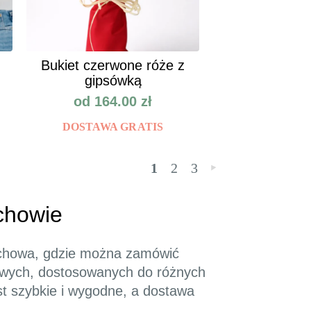
Bukiet czerwone róże z
gipsówką
od
164.00
zł
DOSTAWA GRATIS
1
2
3
»
chowie
archowa, gdzie można zamówić
towych, dostosowanych do różnych
est szybkie i wygodne, a dostawa