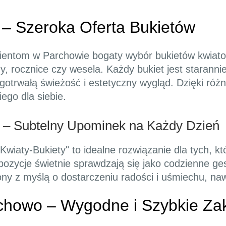
 – Szeroka Oferta Bukietów
lientom w Parchowie bogaty wybór bukietów kwiatow
iny, rocznice czy wesela. Każdy bukiet jest staran
gotrwałą świeżość i estetyczny wygląd. Dzięki róż
ego dla siebie.
 – Subtelny Upominek na Każdy Dzień
Kwiaty-Bukiety" to idealne rozwiązanie dla tych, k
zycje świetnie sprawdzają się jako codzienne gest
zony z myślą o dostarczeniu radości i uśmiechu, na
chowo – Wygodne i Szybkie Za