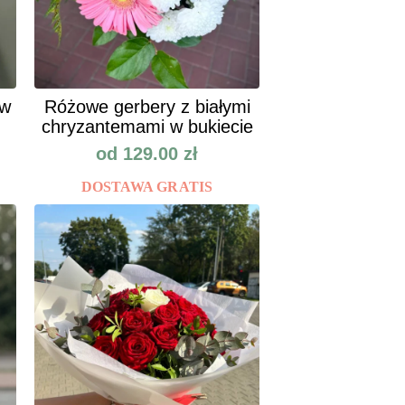
ów
Różowe gerbery z białymi
chryzantemami w bukiecie
od
129.00
zł
DOSTAWA GRATIS