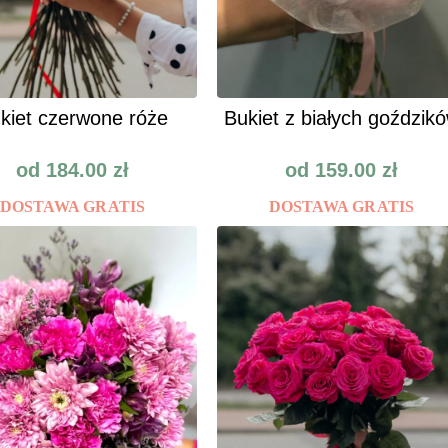
kiet czerwone róże
Bukiet z białych goździk
od
184.00
zł
od
159.00
zł
DOSTAWA GRATIS
DOSTAWA GRATIS