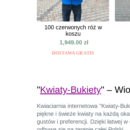
100 czerwonych róż w
koszu
1,949.00
zł
DOSTAWA GRATIS
"
Kwiaty-Bukiety
" – Wi
Kwiaciarnia internetowa "Kwiaty-B
piękne i świeże kwiaty na każdą ok
gustów i preferencji. Dzięki łatwej 
odbywa się na terenie całej Polski.