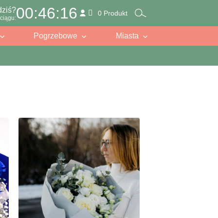
00:46:15
dziś?
0 Produkt
ciągu:
Pogrzebowe
Miasta