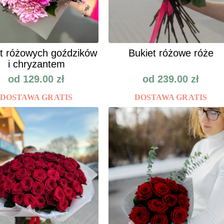
t różowych goździków
Bukiet różowe róże
i chryzantem
od
129.00
zł
od
239.00
zł
DOSTAWA GRATIS
DOSTAWA GRATIS