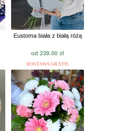
Eustoma biała z białą różą
od
239.00
zł
DOSTAWA GRATIS