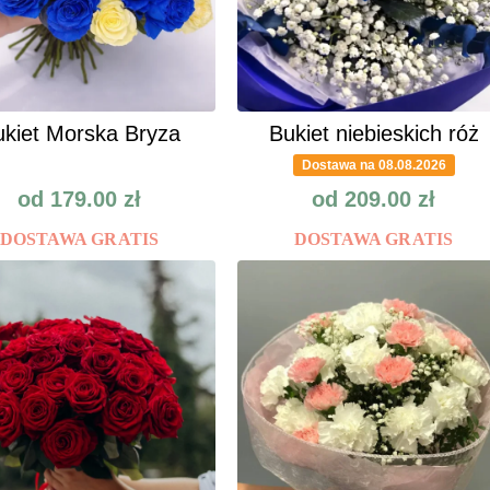
kiet Morska Bryza
Bukiet niebieskich róż
Dostawa na 08.08.2026
od
179.00
zł
od
209.00
zł
DOSTAWA GRATIS
DOSTAWA GRATIS