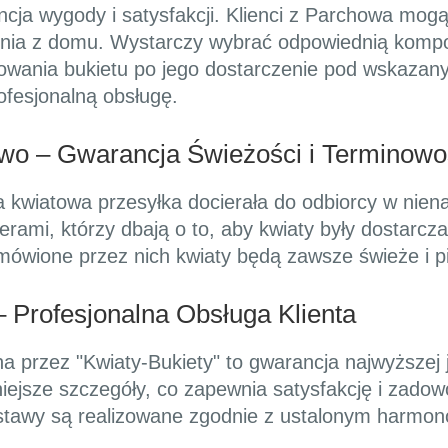
cja wygody i satysfakcji. Klienci z Parchowa mogą
nia z domu. Wystarczy wybrać odpowiednią kompozy
towania bukietu po jego dostarczenie pod wskazany
rofesjonalną obsługę.
wo – Gwarancja Świeżości i Terminowo
a kwiatowa przesyłka docierała do odbiorcy w nien
rami, którzy dbają o to, aby kwiaty były dostarcza
mówione przez nich kwiaty będą zawsze świeże i p
 Profesjonalna Obsługa Klienta
a przez "Kwiaty-Bukiety" to gwarancja najwyższej 
iejsze szczegóły, co zapewnia satysfakcję i zadowo
ostawy są realizowane zgodnie z ustalonym harmon