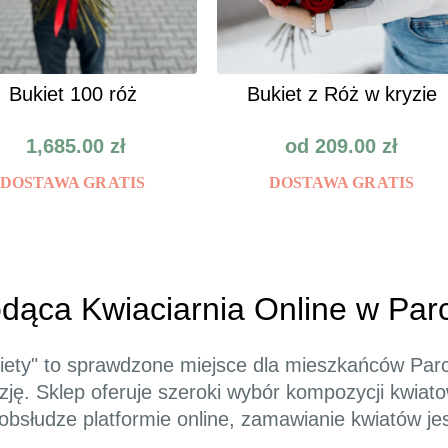
Bukiet 100 róż
Bukiet z Róż w kryzie
1,685.00
zł
od
209.00
zł
DOSTAWA GRATIS
DOSTAWA GRATIS
odąca Kwiaciarnia Online w Par
ukiety" to sprawdzone miejsce dla mieszkańców P
azję. Sklep oferuje szeroki wybór kompozycji kwia
w obsłudze platformie online, zamawianie kwiatów j