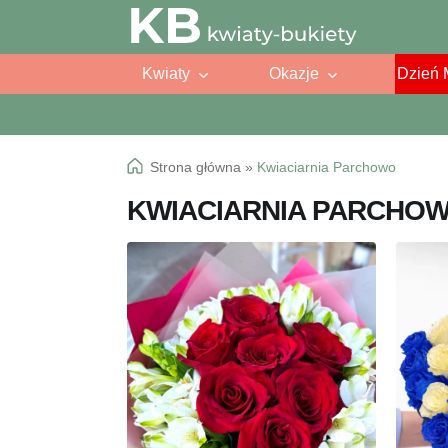
Przejdź
Przejdź
do
do
Kwiaty
Okazje
Dzień 
nawigacji
treści
Strona główna
»
Kwiaciarnia Parchowo
KWIACIARNIA PARCHO