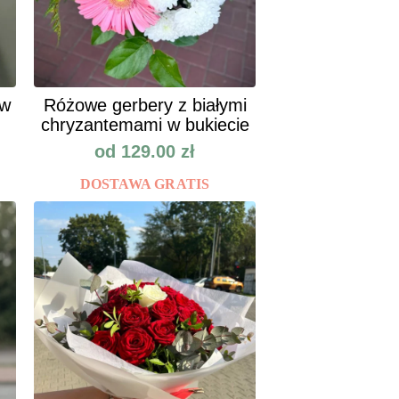
ów
Różowe gerbery z białymi
chryzantemami w bukiecie
od
129.00
zł
DOSTAWA GRATIS