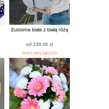
Eustoma biała z białą różą
od
239.00
zł
DOSTAWA GRATIS