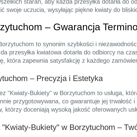
wszelkich starań, aby każda przesyłka dotarła do o
ć swoje uczucia, wysyłając piękne kwiaty do bliskic
rzytuchom – Gwarancja Termin
 Borzytuchom to synonim szybkości i niezawodnośc
ażda przesyłka kwiatowa dotarła do odbiorcy na czas
gę, która zapewnia satysfakcję z każdego zamówien
tuchom – Precyzja i Estetyka
z "Kwiaty-Bukiety" w Borzytuchom to usługa, któr
nnie przygotowywana, co gwarantuje jej trwałość i 
ów, którzy doceniają wysoką jakość oferowanych usł
"Kwiaty-Bukiety" w Borzytuchom – Twó