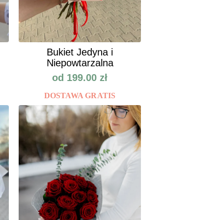
Bukiet Jedyna i
Niepowtarzalna
od
199.00
zł
DOSTAWA GRATIS