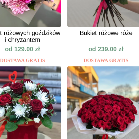
t różowych goździków
Bukiet różowe róże
i chryzantem
od
129.00
zł
od
239.00
zł
DOSTAWA GRATIS
DOSTAWA GRATIS