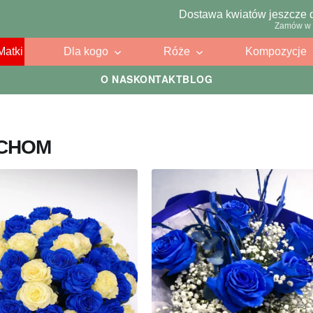
Dostawa kwiatów jeszcze 
Zamów w 
Matki
Dla kogo
Róże
Kompozycje
O NAS
KONTAKT
BLOG
UCHOM