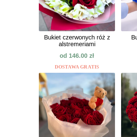
Bukiet czerwonych róż z
Bu
alstremeriami
od
146.00
zł
DOSTAWA GRATIS