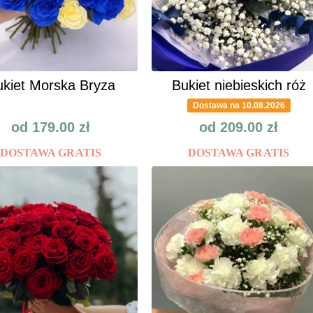
kiet Morska Bryza
Bukiet niebieskich róż
Dostawa na 10.08.2026
od
179.00
zł
od
209.00
zł
DOSTAWA GRATIS
DOSTAWA GRATIS