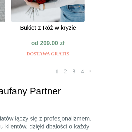
Bukiet z Róż w kryzie
od
209.00
zł
DOSTAWA GRATIS
1
2
3
4
»
aufany Partner
iatów łączy się z profesjonalizmem.
u klientów, dzięki dbałości o każdy