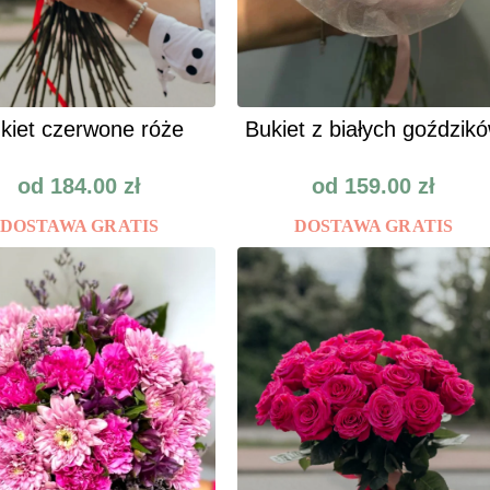
kiet czerwone róże
Bukiet z białych goździk
od
184.00
zł
od
159.00
zł
DOSTAWA GRATIS
DOSTAWA GRATIS