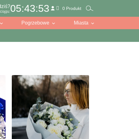
05:43:51
dziś?
0 Produkt
ciągu:
Pogrzebowe
Miasta