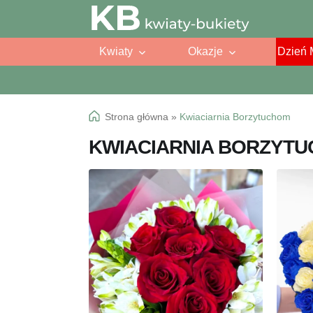
Przejdź
Przejdź
do
do
Kwiaty
Okazje
Dzień 
nawigacji
treści
Strona główna
»
Kwiaciarnia Borzytuchom
KWIACIARNIA BORZYT