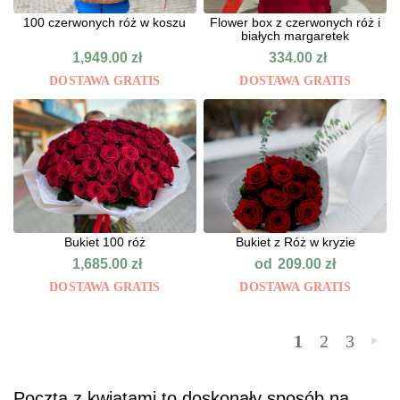
100 czerwonych róż w koszu
Flower box z czerwonych róż i
białych margaretek
1,949.00
zł
334.00
zł
DOSTAWA GRATIS
DOSTAWA GRATIS
Bukiet 100 róż
Bukiet z Róż w kryzie
od
1,685.00
zł
209.00
zł
DOSTAWA GRATIS
DOSTAWA GRATIS
1
2
3
»
Poczta z kwiatami to doskonały sposób na