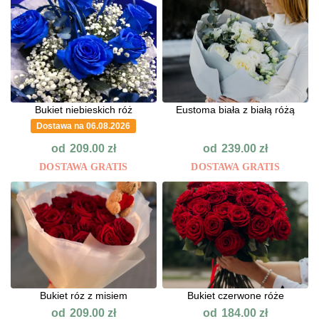
Bukiet niebieskich róż
Eustoma biała z białą różą
Dostawa na 06.08.2026
od
od
209.00
zł
239.00
zł
DOSTAWA GRATIS
DOSTAWA GRATIS
Bukiet róz z misiem
Bukiet czerwone róże
od
od
209.00
zł
184.00
zł