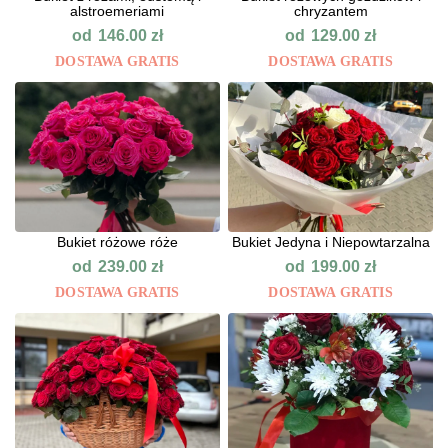
alstroemeriami
chryzantem
od
od
146.00
zł
129.00
zł
DOSTAWA GRATIS
DOSTAWA GRATIS
Bukiet różowe róże
Bukiet Jedyna i Niepowtarzalna
od
od
239.00
zł
199.00
zł
DOSTAWA GRATIS
DOSTAWA GRATIS