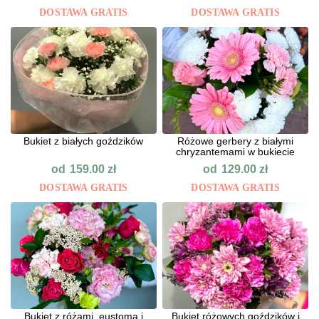
DOSTAWA GRATIS
DOSTAWA GRATIS
Bukiet z białych goździków
Różowe gerbery z białymi
chryzantemami w bukiecie
od
od
159.00
zł
129.00
zł
DOSTAWA GRATIS
DOSTAWA GRATIS
Bukiet z różami, eustomą i
Bukiet różowych goździków i