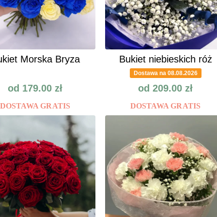
kiet Morska Bryza
Bukiet niebieskich róż
Dostawa na 08.08.2026
od
179.00
zł
od
209.00
zł
DOSTAWA GRATIS
DOSTAWA GRATIS