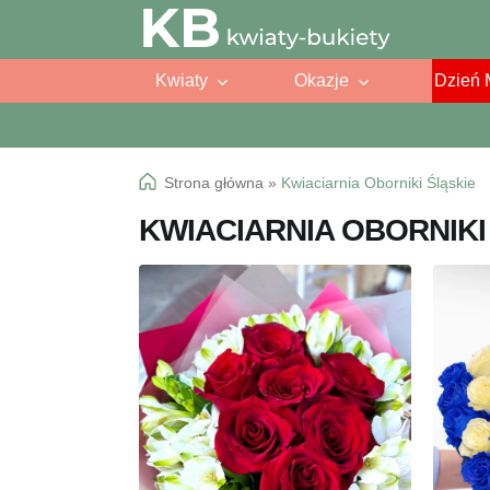
Przejdź
Przejdź
do
do
Kwiaty
Okazje
Dzień 
nawigacji
treści
Strona główna
»
Kwiaciarnia Oborniki Śląskie
KWIACIARNIA OBORNIKI