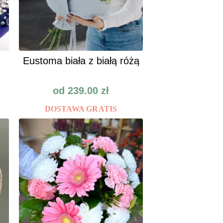
Eustoma biała z białą różą
od
239.00
zł
DOSTAWA GRATIS