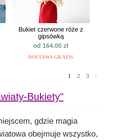
Bukiet czerwone róże z
gipsówką
od
164.00
zł
DOSTAWA GRATIS
1
2
3
»
Kwiaty-Bukiety"
 miejscem, gdzie magia
kwiatowa obejmuje wszystko,