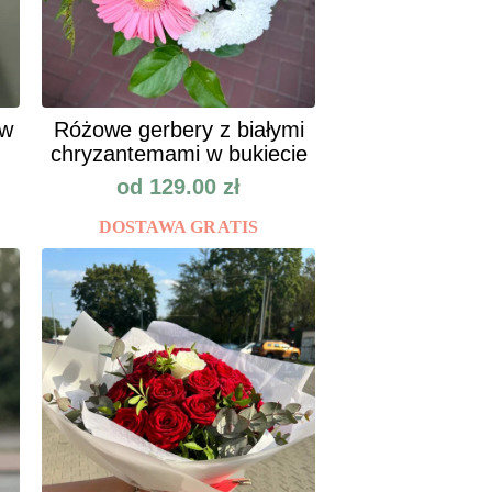
ów
Różowe gerbery z białymi
chryzantemami w bukiecie
od
129.00
zł
DOSTAWA GRATIS