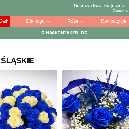
Dostawa kwiatów jeszcze 
Zamów w 
Matki
Dla kogo
Róże
Kompozycje
O NAS
KONTAKT
BLOG
 ŚLĄSKIE