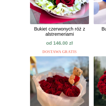
Bukiet czerwonych róż z
Bu
alstremeriami
od
146.00
zł
DOSTAWA GRATIS