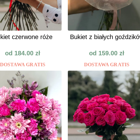
kiet czerwone róże
Bukiet z białych goździk
od
184.00
zł
od
159.00
zł
DOSTAWA GRATIS
DOSTAWA GRATIS