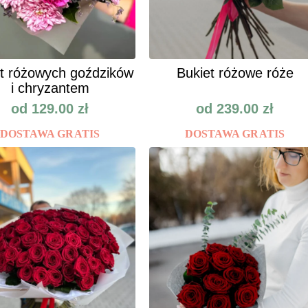
t różowych goździków
Bukiet różowe róże
i chryzantem
od
129.00
zł
od
239.00
zł
DOSTAWA GRATIS
DOSTAWA GRATIS