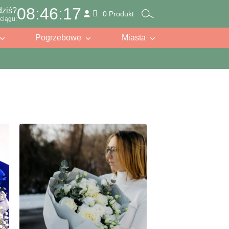
08:46:15
dziś?
0 Produkt
ciągu:
Pogrzebowe
Miasta