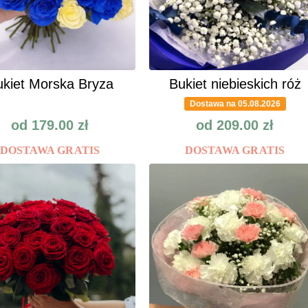
kiet Morska Bryza
Bukiet niebieskich róż
Dostawa na 05.08.2026
od
179.00
zł
od
209.00
zł
DOSTAWA GRATIS
DOSTAWA GRATIS