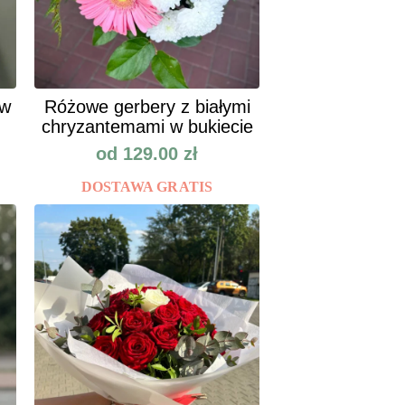
ów
Różowe gerbery z białymi
chryzantemami w bukiecie
od
129.00
zł
DOSTAWA GRATIS