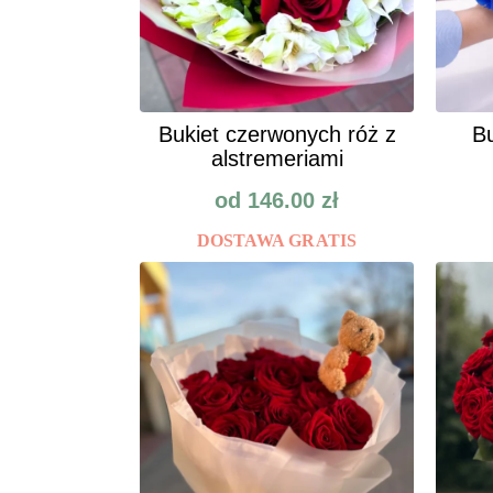
Bukiet czerwonych róż z
Bu
alstremeriami
od
146.00
zł
DOSTAWA GRATIS