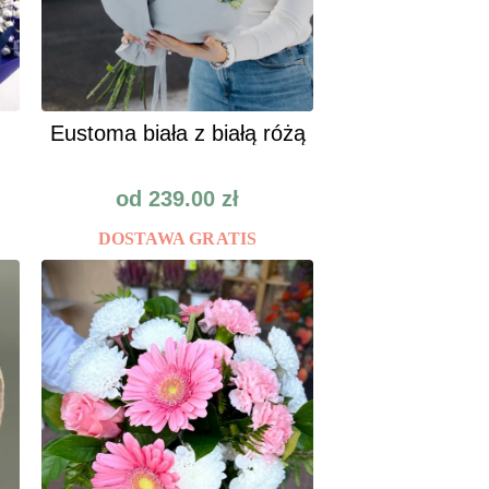
Eustoma biała z białą różą
od
239.00
zł
DOSTAWA GRATIS