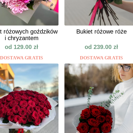
t różowych goździków
Bukiet różowe róże
i chryzantem
od
129.00
zł
od
239.00
zł
DOSTAWA GRATIS
DOSTAWA GRATIS