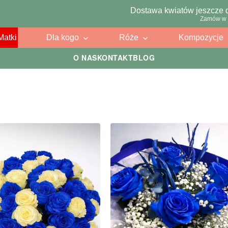
Dostawa kwiatów jeszcze 
Zamów w 
Matki
Dla kogo
Róże
Kompozycje
O NAS
KONTAKT
BLOG