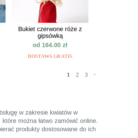
Bukiet czerwone róże z
gipsówką
od
164.00
zł
DOSTAWA GRATIS
1
2
3
»
obsługę w zakresie kwiatów w
, które można łatwo zamówić online.
bierać produkty dostosowane do ich