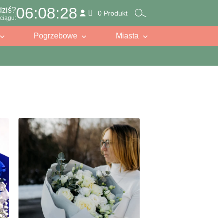
06:08:26
dziś?
0 Produkt
ciągu:
Pogrzebowe
Miasta