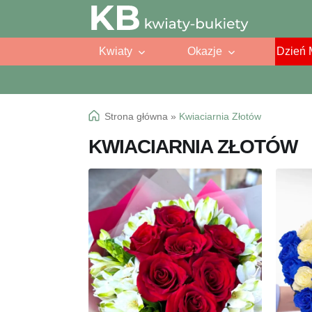
Przejdź
Przejdź
do
do
Kwiaty
Okazje
Dzień 
nawigacji
treści
Strona główna
»
Kwiaciarnia Złotów
KWIACIARNIA ZŁOTÓW