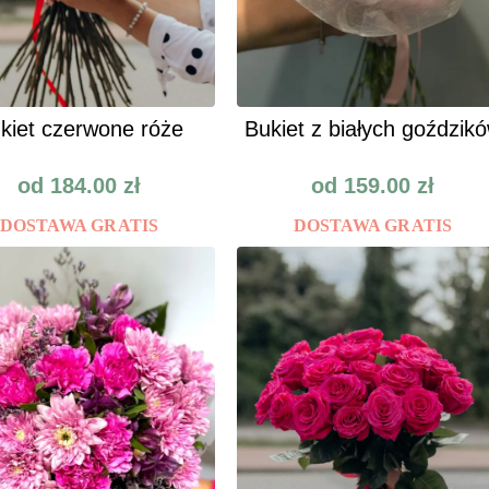
kiet czerwone róże
Bukiet z białych goździk
od
184.00
zł
od
159.00
zł
DOSTAWA GRATIS
DOSTAWA GRATIS