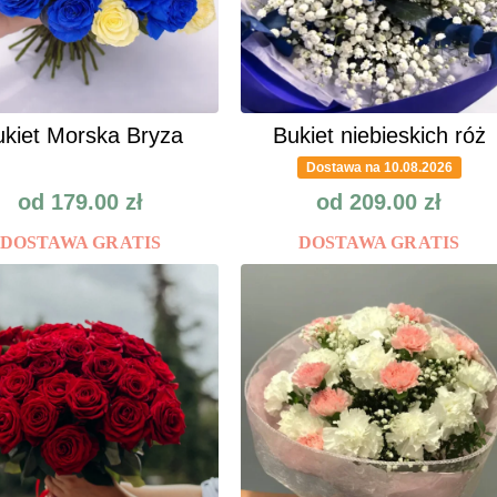
kiet Morska Bryza
Bukiet niebieskich róż
Dostawa na 10.08.2026
od
179.00
zł
od
209.00
zł
DOSTAWA GRATIS
DOSTAWA GRATIS