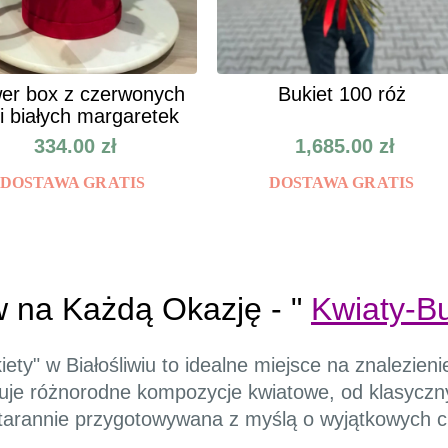
er box z czerwonych
Bukiet 100 róż
 i białych margaretek
334.00
zł
1,685.00
zł
DOSTAWA GRATIS
DOSTAWA GRATIS
w na Każdą Okazję - "
Kwiaty-Bu
ety" w Białośliwiu to idealne miejsce na znalezien
muje różnorodne kompozycje kwiatowe, od klasycz
tarannie przygotowywana z myślą o wyjątkowych ch