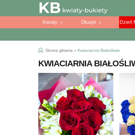
Przejdź
Przejdź
do
do
Kwiaty
Okazje
Dzień 
nawigacji
treści
Strona główna
»
Kwiaciarnia Białośliwie
KWIACIARNIA BIAŁOŚLI