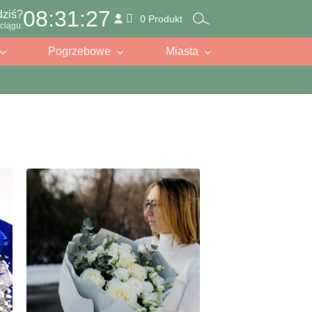
08:31:25
dziś?
0 Produkt
ciągu:
Pogrzebowe
Miasta