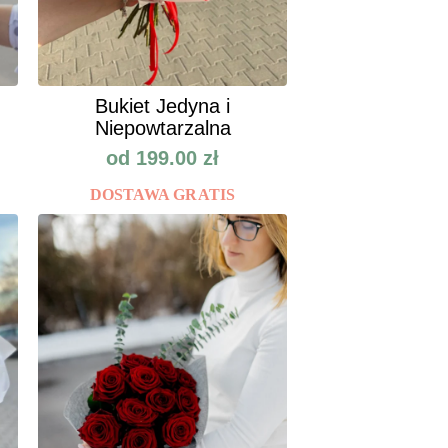
Bukiet Jedyna i
Niepowtarzalna
od
199.00
zł
DOSTAWA GRATIS