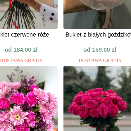
kiet czerwone róże
Bukiet z białych goździk
od
184.00
zł
od
159.00
zł
DOSTAWA GRATIS
DOSTAWA GRATIS