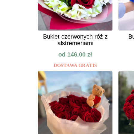
Bukiet czerwonych róż z
Bu
alstremeriami
od
146.00
zł
DOSTAWA GRATIS