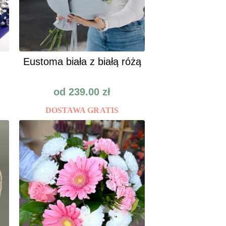
Eustoma biała z białą różą
od
239.00
zł
DOSTAWA GRATIS