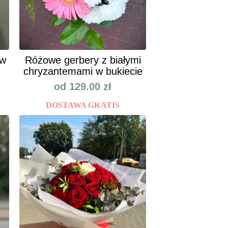
ów
Różowe gerbery z białymi
chryzantemami w bukiecie
od
129.00
zł
DOSTAWA GRATIS