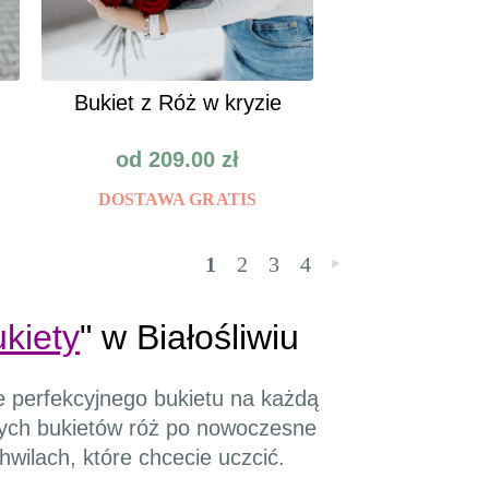
Bukiet z Róż w kryzie
od
209.00
zł
DOSTAWA GRATIS
1
2
3
4
»
kiety
" w Białośliwiu
ie perfekcyjnego bukietu na każdą
nych bukietów róż po nowoczesne
wilach, które chcecie uczcić.