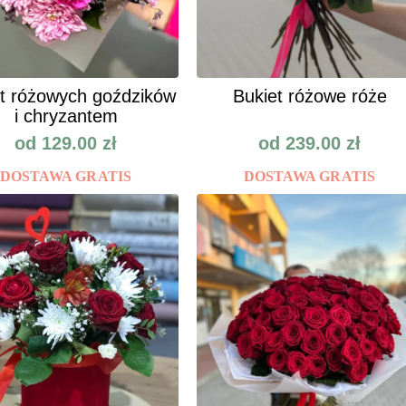
t różowych goździków
Bukiet różowe róże
i chryzantem
od
129.00
zł
od
239.00
zł
DOSTAWA GRATIS
DOSTAWA GRATIS