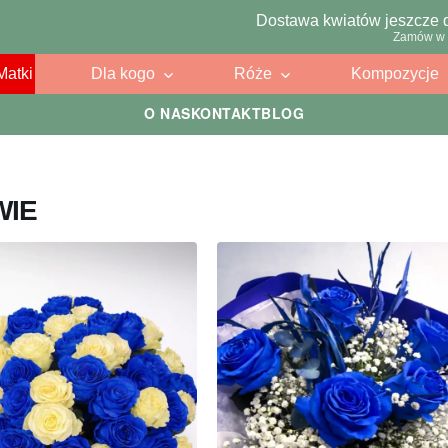
Dostawa kwiatów jeszcze 
Zamów w 
Matki
Dla kogo
Róże
Kompozycje
O NAS
KONTAKT
BLOG
WIE