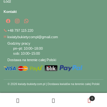
Łódź
Kontakt
📞
+48 797 115 220
✉
kwiatybukietycompl@gmail.com
Godziny pracy
pn–pt: 10:00–18:00
sob: 10:00–15:00
Dostawa na terenie całej Polski
© 2026 kwiaty-bukiety.com.pl | Dostawa kwiatów na terenie całej Polski
0
Szukaj
Szukaj: