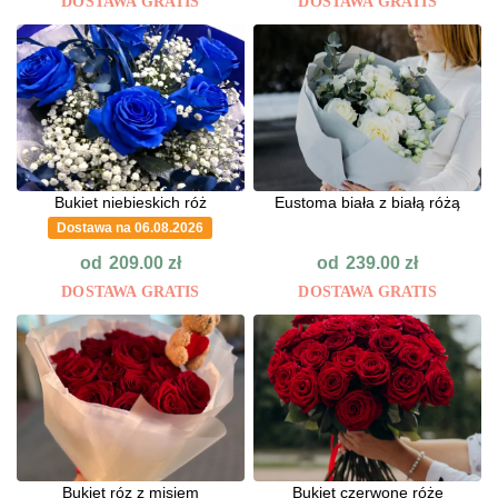
DOSTAWA GRATIS
DOSTAWA GRATIS
Bukiet niebieskich róż
Eustoma biała z białą różą
Dostawa na 06.08.2026
od
od
209.00
zł
239.00
zł
DOSTAWA GRATIS
DOSTAWA GRATIS
Bukiet róz z misiem
Bukiet czerwone róże