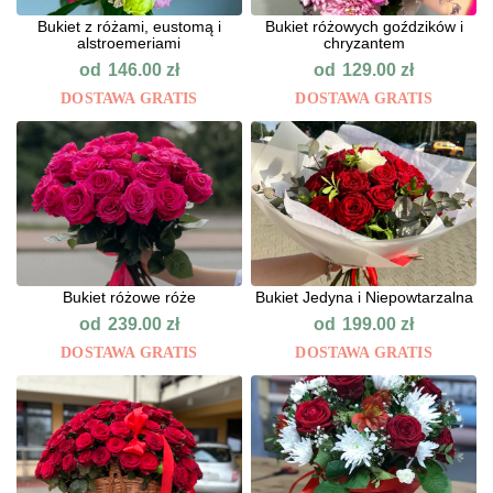
Bukiet z różami, eustomą i
Bukiet różowych goździków i
alstroemeriami
chryzantem
od
od
146.00
zł
129.00
zł
DOSTAWA GRATIS
DOSTAWA GRATIS
Bukiet różowe róże
Bukiet Jedyna i Niepowtarzalna
od
od
239.00
zł
199.00
zł
DOSTAWA GRATIS
DOSTAWA GRATIS