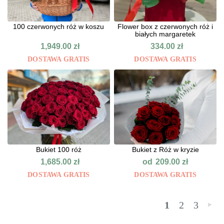
100 czerwonych róż w koszu
Flower box z czerwonych róż i
białych margaretek
1,949.00
zł
334.00
zł
DOSTAWA GRATIS
DOSTAWA GRATIS
Bukiet 100 róż
Bukiet z Róż w kryzie
od
1,685.00
zł
209.00
zł
DOSTAWA GRATIS
DOSTAWA GRATIS
1
2
3
»