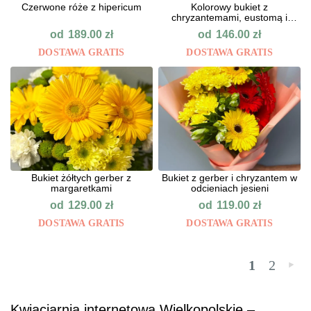
Сzerwone róże z hipericum
Kolorowy bukiet z
chryzantemami, eustomą i
goździkam
od
od
189.00
zł
146.00
zł
DOSTAWA GRATIS
DOSTAWA GRATIS
Bukiet żółtych gerber z
Bukiet z gerber i chryzantem w
margaretkami
odcieniach jesieni
od
od
129.00
zł
119.00
zł
DOSTAWA GRATIS
DOSTAWA GRATIS
1
2
»
Kwiaciarnia internetowa Wielkopolskie –