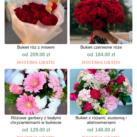
Bukiet róz z misiem
Bukiet czerwone róże
od
od
209.00
zł
184.00
zł
DOSTAWA GRATIS
DOSTAWA GRATIS
Różowe gerbery z białymi
Bukiet z różami, eustomą i
chryzantemami w bukiecie
alstroemeriami
od
od
129.00
zł
146.00
zł