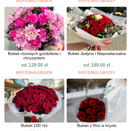
DOSTAWA GRATIS
DOSTAWA GRATIS
Bukiet różowych goździków i
Bukiet Jedyna i Niepowtarzalna
chryzantem
od
od
129.00
zł
199.00
zł
DOSTAWA GRATIS
DOSTAWA GRATIS
Bukiet 100 róż
Bukiet z Róż w kryzie