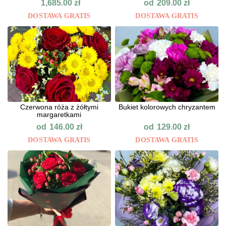
od
1,685.00
zł
209.00
zł
DOSTAWA GRATIS
DOSTAWA GRATIS
Czerwona róża z żółtymi
Bukiet kolorowych chryzantem
margaretkami
od
od
146.00
zł
129.00
zł
DOSTAWA GRATIS
DOSTAWA GRATIS