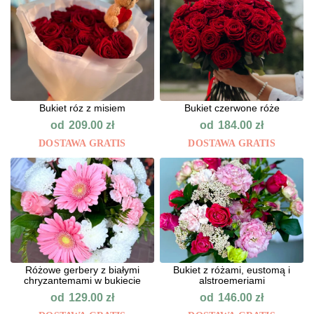
Bukiet róz z misiem
Bukiet czerwone róże
od
od
209.00
zł
184.00
zł
DOSTAWA GRATIS
DOSTAWA GRATIS
Różowe gerbery z białymi
Bukiet z różami, eustomą i
chryzantemami w bukiecie
alstroemeriami
od
od
129.00
zł
146.00
zł