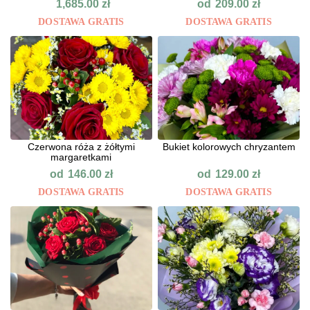
od
1,685.00
zł
209.00
zł
DOSTAWA GRATIS
DOSTAWA GRATIS
Czerwona róża z żółtymi
Bukiet kolorowych chryzantem
margaretkami
od
od
146.00
zł
129.00
zł
DOSTAWA GRATIS
DOSTAWA GRATIS