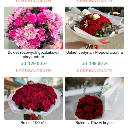
DOSTAWA GRATIS
DOSTAWA GRATIS
Bukiet różowych goździków i
Bukiet Jedyna i Niepowtarzalna
chryzantem
od
od
129.00
zł
199.00
zł
DOSTAWA GRATIS
DOSTAWA GRATIS
Bukiet 100 róż
Bukiet z Róż w kryzie