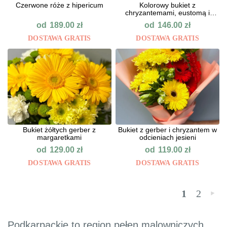
Сzerwone róże z hipericum
Kolorowy bukiet z
chryzantemami, eustomą i
goździkam
od
od
189.00
zł
146.00
zł
DOSTAWA GRATIS
DOSTAWA GRATIS
Bukiet żółtych gerber z
Bukiet z gerber i chryzantem w
margaretkami
odcieniach jesieni
od
od
129.00
zł
119.00
zł
DOSTAWA GRATIS
DOSTAWA GRATIS
1
2
»
Podkarpackie to region pełen malowniczych