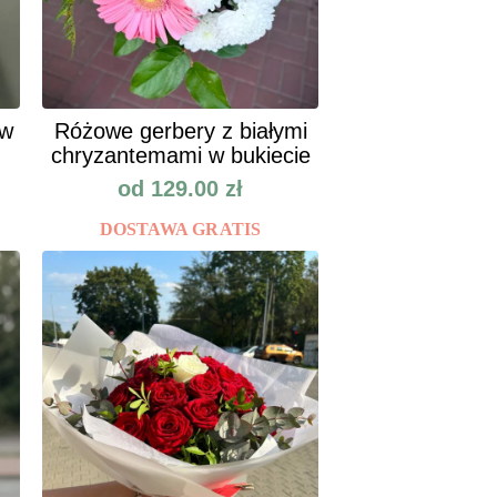
ów
Różowe gerbery z białymi
chryzantemami w bukiecie
od
129.00
zł
DOSTAWA GRATIS