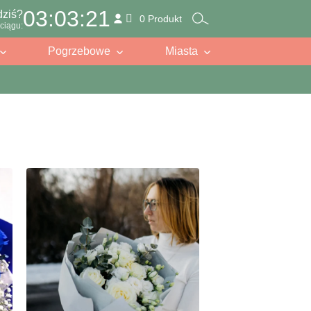
03:03:19
dziś?
0 Produkt
ciągu:
Pogrzebowe
Miasta