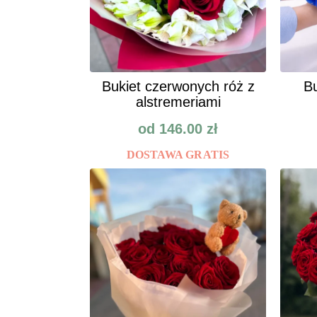
Bukiet czerwonych róż z
Bu
alstremeriami
od
146.00
zł
DOSTAWA GRATIS