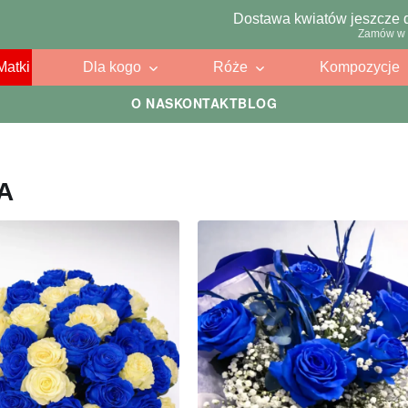
Dostawa kwiatów jeszcze 
Zamów w 
Matki
Dla kogo
Róże
Kompozycje
O NAS
KONTAKT
BLOG
A