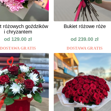
t różowych goździków
Bukiet różowe róże
i chryzantem
od
129.00
zł
od
239.00
zł
DOSTAWA GRATIS
DOSTAWA GRATIS