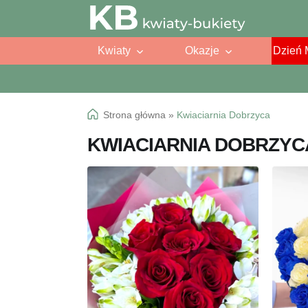
Przejdź
Przejdź
do
do
Kwiaty
Okazje
Dzień 
nawigacji
treści
Strona główna
»
Kwiaciarnia Dobrzyca
KWIACIARNIA DOBRZYC