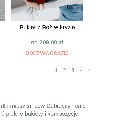
Bukiet z Róż w kryzie
od
209.00
zł
DOSTAWA GRATIS
1
2
3
4
»
h dla mieszkańców Dobrzycy i całej
ić piękne bukiety i kompozycje