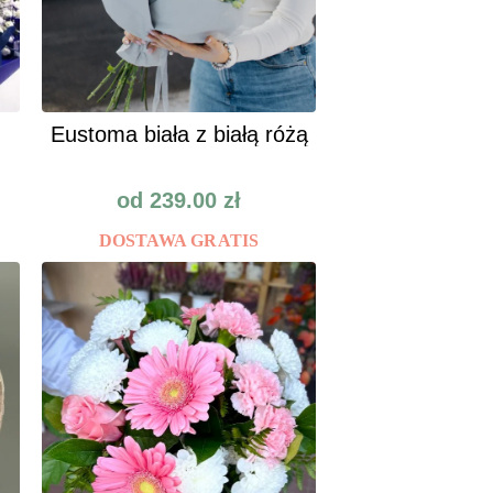
Eustoma biała z białą różą
od
239.00
zł
DOSTAWA GRATIS