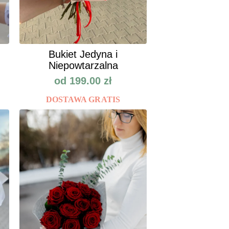
Bukiet Jedyna i
Niepowtarzalna
od
199.00
zł
DOSTAWA GRATIS