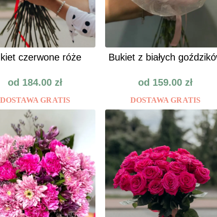
kiet czerwone róże
Bukiet z białych goździk
od
184.00
zł
od
159.00
zł
DOSTAWA GRATIS
DOSTAWA GRATIS