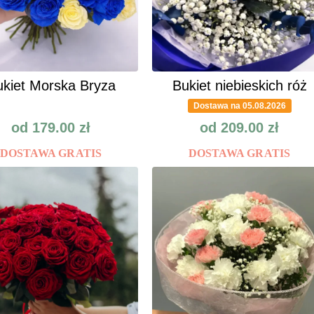
kiet Morska Bryza
Bukiet niebieskich róż
Dostawa na 05.08.2026
od
179.00
zł
od
209.00
zł
DOSTAWA GRATIS
DOSTAWA GRATIS