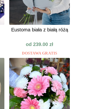
Eustoma biała z białą różą
od
239.00
zł
DOSTAWA GRATIS