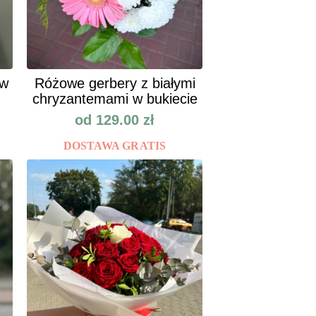
ów
Różowe gerbery z białymi
chryzantemami w bukiecie
od
129.00
zł
DOSTAWA GRATIS