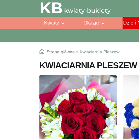
Przejdź
Przejdź
do
do
Kwiaty
Okazje
Dzień 
nawigacji
treści
Strona główna
»
Kwiaciarnia Pleszew
KWIACIARNIA PLESZEW