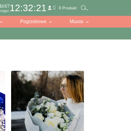
12:32:19
dziś?
0 Produkt
ciągu:
Pogrzebowe
Miasta