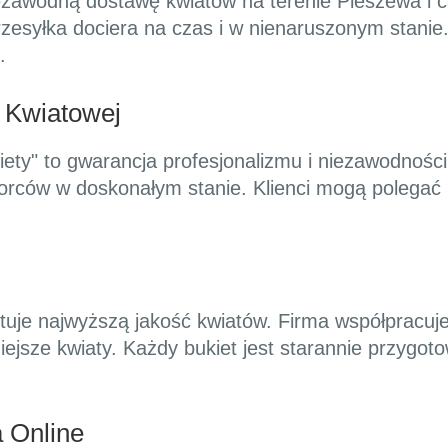
zawodną dostawę kwiatów na terenie Pleszewa i cał
zesyłka dociera na czas i w nienaruszonym stanie.
.
y Kwiatowej
kiety" to gwarancja profesjonalizmu i niezawodnoś
iorców w doskonałym stanie. Klienci mogą polegać 
tuje najwyższą jakość kwiatów. Firma współpracuj
niejsze kwiaty. Każdy bukiet jest starannie przygo
 Online