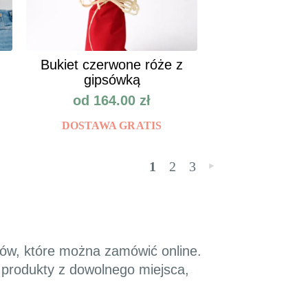
Bukiet czerwone róże z
gipsówką
od
164.00
zł
DOSTAWA GRATIS
1
2
3
»
atów, które można zamówić online.
 produkty z dowolnego miejsca,