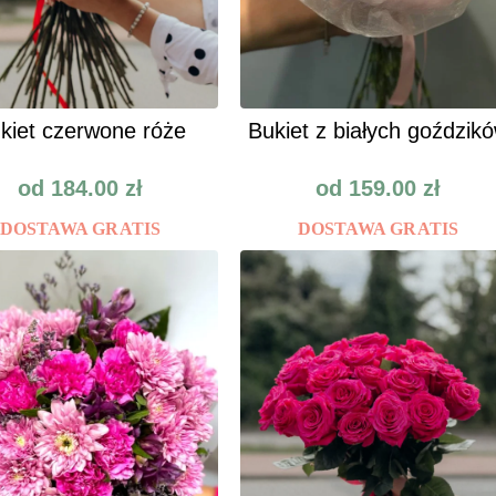
kiet czerwone róże
Bukiet z białych goździk
od
184.00
zł
od
159.00
zł
DOSTAWA GRATIS
DOSTAWA GRATIS