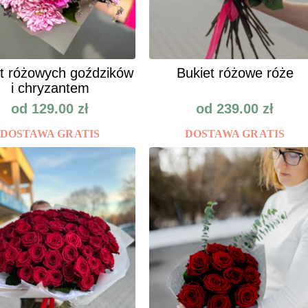
t różowych goździków
Bukiet różowe róże
i chryzantem
od
129.00
zł
od
239.00
zł
DOSTAWA GRATIS
DOSTAWA GRATIS