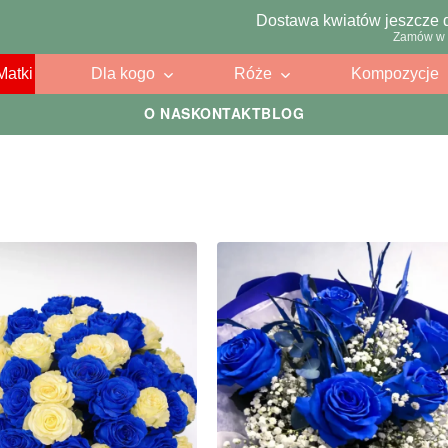
Dostawa kwiatów jeszcze 
Zamów w 
Matki
Dla kogo
Róże
Kompozycje
O NAS
KONTAKT
BLOG