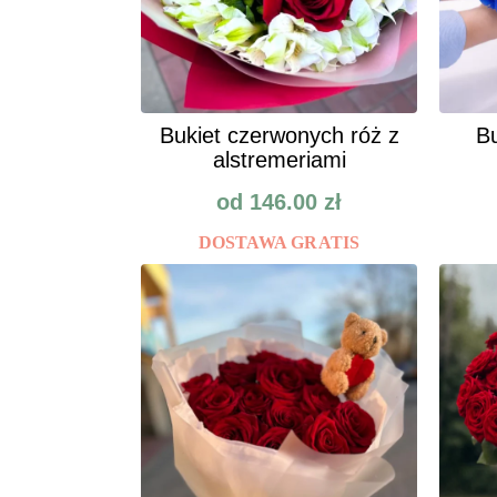
Bukiet czerwonych róż z
Bu
alstremeriami
od
146.00
zł
DOSTAWA GRATIS