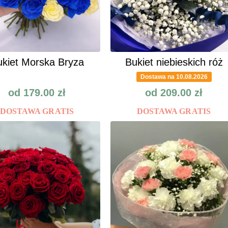
kiet Morska Bryza
Bukiet niebieskich róż
Dostawa na 10.08.2026
od
179.00
zł
od
209.00
zł
DOSTAWA GRATIS
DOSTAWA GRATIS