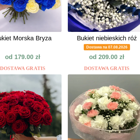
kiet Morska Bryza
Bukiet niebieskich róż
Dostawa na 07.08.2026
od
179.00
zł
od
209.00
zł
DOSTAWA GRATIS
DOSTAWA GRATIS