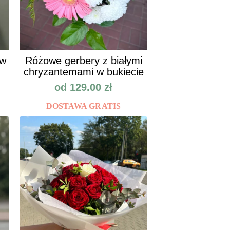
ów
Różowe gerbery z białymi
chryzantemami w bukiecie
od
129.00
zł
DOSTAWA GRATIS