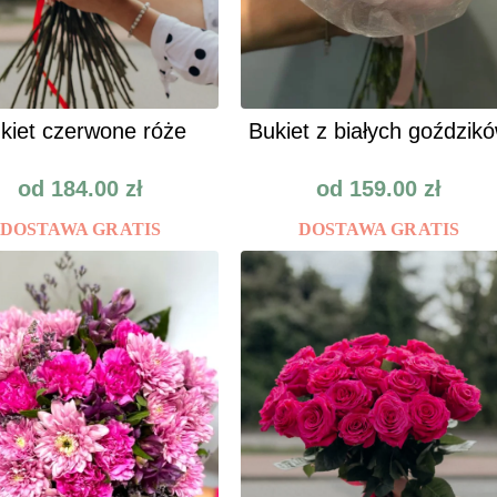
kiet czerwone róże
Bukiet z białych goździk
od
184.00
zł
od
159.00
zł
DOSTAWA GRATIS
DOSTAWA GRATIS