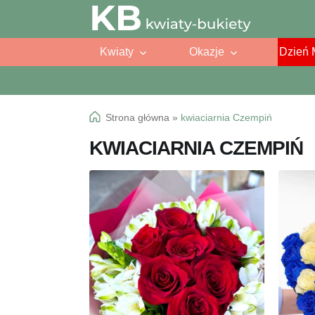
Przejdź
Przejdź
do
do
Kwiaty
Okazje
Dzień 
nawigacji
treści
Strona główna
»
kwiaciarnia Czempiń
KWIACIARNIA CZEMPIŃ