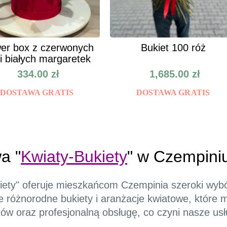
er box z czerwonych
Bukiet 100 róż
 i białych margaretek
334.00
zł
1,685.00
zł
DOSTAWA GRATIS
DOSTAWA GRATIS
a "
Kwiaty-Bukiety
" w Czempini
kiety" oferuje mieszkańcom Czempinia szeroki wyb
e różnorodne bukiety i aranżacje kwiatowe, które 
w oraz profesjonalną obsługę, co czyni nasze us