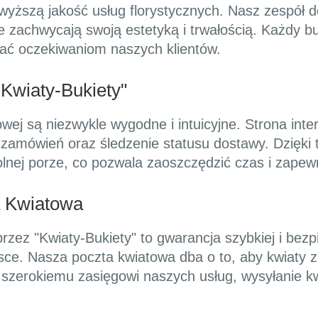
wyższą jakość usług florystycznych. Nasz zespół 
e zachwycają swoją estetyką i trwałością. Każdy b
tać oczekiwaniom naszych klientów.
Kwiaty-Bukiety"
owej są niezwykle wygodne i intuicyjne. Strona int
e zamówień oraz śledzenie statusu dostawy. Dzięk
olnej porze, co pozwala zaoszczędzić czas i zape
a Kwiatowa
rzez "Kwiaty-Bukiety" to gwarancja szybkiej i bez
sce. Nasza poczta kwiatowa dba o to, aby kwiaty
 szerokiemu zasięgowi naszych usług, wysyłanie kw