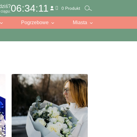
06:34:09
dziś?
0 Produkt
ciągu:
Pogrzebowe
Miasta