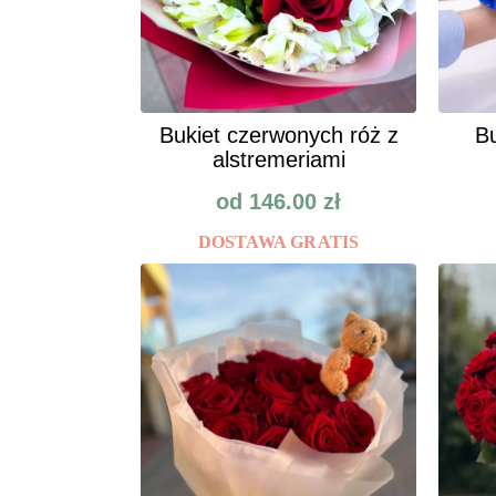
Bukiet czerwonych róż z
Bu
alstremeriami
od
146.00
zł
DOSTAWA GRATIS