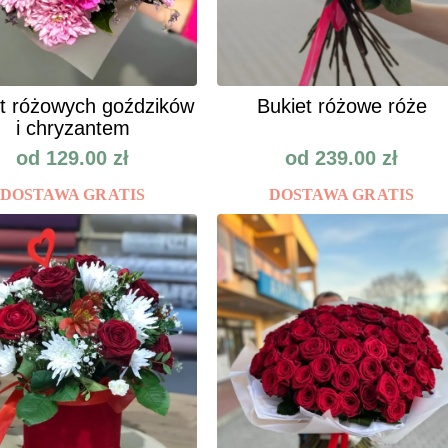
t różowych goździków
Bukiet różowe róże
i chryzantem
od
129.00
zł
od
239.00
zł
DOSTAWA GRATIS
DOSTAWA GRATIS