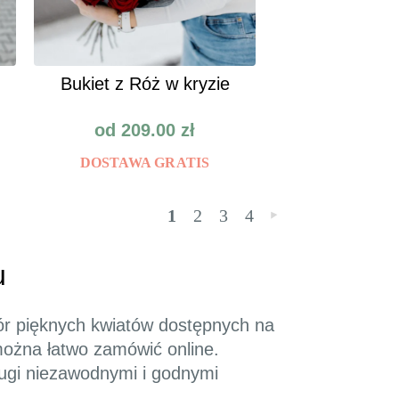
Bukiet z Róż w kryzie
od
209.00
zł
DOSTAWA GRATIS
1
2
3
4
»
u
ór pięknych kwiatów dostępnych na
można łatwo zamówić online.
ługi niezawodnymi i godnymi