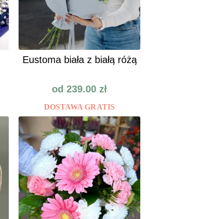
Eustoma biała z białą różą
od
239.00
zł
DOSTAWA GRATIS