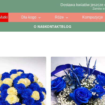
Dostawa kwiatów jeszcze 
Zamów w 
Matki
Dla kogo
Róże
Kompozycje
O NAS
KONTAKT
BLOG