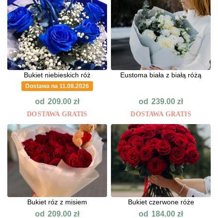
Bukiet niebieskich róż
Eustoma biała z białą różą
Dostawa na 11.08.2026
od
od
209.00
zł
239.00
zł
DOSTAWA GRATIS
DOSTAWA GRATIS
Bukiet róz z misiem
Bukiet czerwone róże
od
od
209.00
zł
184.00
zł