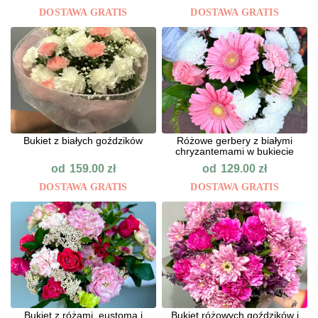
DOSTAWA GRATIS
DOSTAWA GRATIS
Bukiet z białych goździków
Różowe gerbery z białymi
chryzantemami w bukiecie
od
od
159.00
zł
129.00
zł
DOSTAWA GRATIS
DOSTAWA GRATIS
Bukiet z różami, eustomą i
Bukiet różowych goździków i