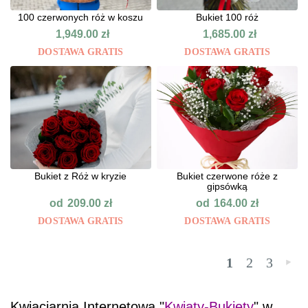
100 czerwonych róż w koszu
Bukiet 100 róż
1,949.00
zł
1,685.00
zł
DOSTAWA GRATIS
DOSTAWA GRATIS
Bukiet z Róż w kryzie
Bukiet czerwone róże z
gipsówką
od
od
209.00
zł
164.00
zł
DOSTAWA GRATIS
DOSTAWA GRATIS
1
2
3
»
Kwiaciarnia Internetowa "
Kwiaty-Bukiety
" w