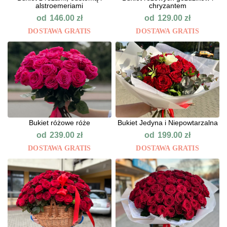
alstroemeriami
chryzantem
od
od
146.00
zł
129.00
zł
DOSTAWA GRATIS
DOSTAWA GRATIS
Bukiet różowe róże
Bukiet Jedyna i Niepowtarzalna
od
od
239.00
zł
199.00
zł
DOSTAWA GRATIS
DOSTAWA GRATIS