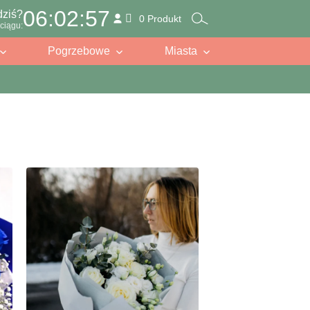
06:02:55
dziś?
0 Produkt
ciągu:
Pogrzebowe
Miasta