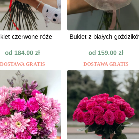
kiet czerwone róże
Bukiet z białych goździk
od
184.00
zł
od
159.00
zł
DOSTAWA GRATIS
DOSTAWA GRATIS