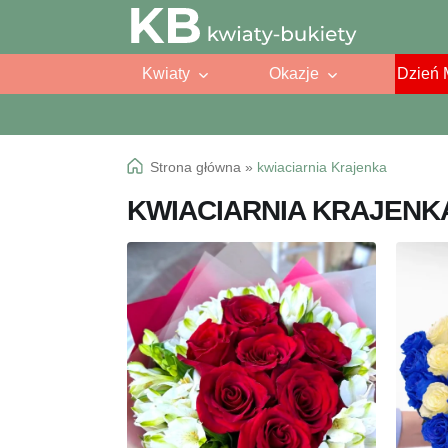
Przejdź
Przejdź
do
do
Kwiaty
Okazje
Dzień 
nawigacji
treści
Strona główna
»
kwiaciarnia Krajenka
KWIACIARNIA KRAJENK