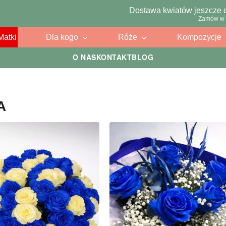
Dostawa kwiatów jeszcze 
Zamów w 
Matki
Dla kogo
Róże
Kompozycje
O NAS
KONTAKT
BLOG
A