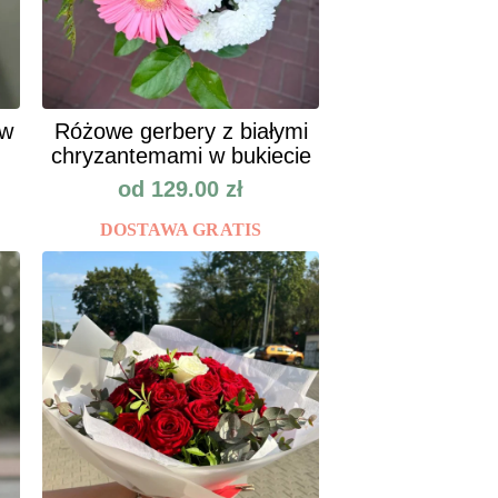
ów
Różowe gerbery z białymi
chryzantemami w bukiecie
od
129.00
zł
DOSTAWA GRATIS