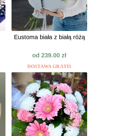
Eustoma biała z białą różą
od
239.00
zł
DOSTAWA GRATIS