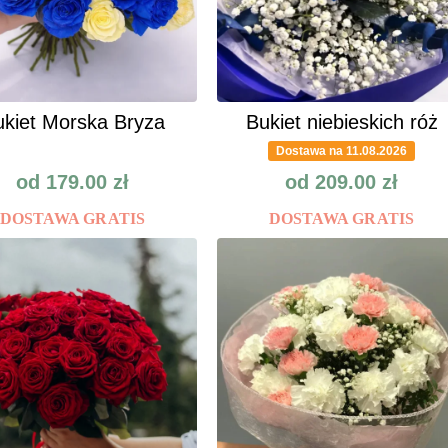
kiet Morska Bryza
Bukiet niebieskich róż
Dostawa na 11.08.2026
od
179.00
zł
od
209.00
zł
DOSTAWA GRATIS
DOSTAWA GRATIS