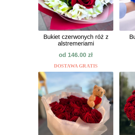
Bukiet czerwonych róż z
Bu
alstremeriami
od
146.00
zł
DOSTAWA GRATIS