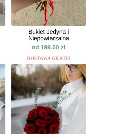
Bukiet Jedyna i
Niepowtarzalna
od
199.00
zł
DOSTAWA GRATIS