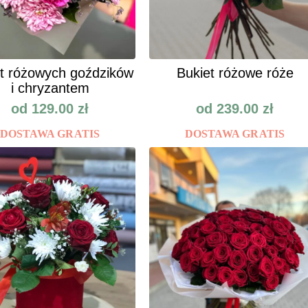
t różowych goździków
Bukiet różowe róże
i chryzantem
od
129.00
zł
od
239.00
zł
DOSTAWA GRATIS
DOSTAWA GRATIS