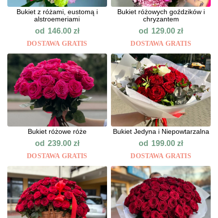
Bukiet z różami, eustomą i
Bukiet różowych goździków i
alstroemeriami
chryzantem
od
od
146.00
zł
129.00
zł
DOSTAWA GRATIS
DOSTAWA GRATIS
Bukiet różowe róże
Bukiet Jedyna i Niepowtarzalna
od
od
239.00
zł
199.00
zł
DOSTAWA GRATIS
DOSTAWA GRATIS