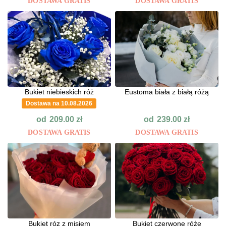
DOSTAWA GRATIS
DOSTAWA GRATIS
Bukiet niebieskich róż
Eustoma biała z białą różą
Dostawa na 10.08.2026
od
od
209.00
zł
239.00
zł
DOSTAWA GRATIS
DOSTAWA GRATIS
Bukiet róz z misiem
Bukiet czerwone róże