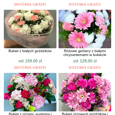
DOSTAWA GRATIS
DOSTAWA GRATIS
Bukiet z białych goździków
Różowe gerbery z białymi
chryzantemami w bukiecie
od
od
159.00
zł
129.00
zł
DOSTAWA GRATIS
DOSTAWA GRATIS
Bukiet z różami, eustomą i
Bukiet różowych goździków i