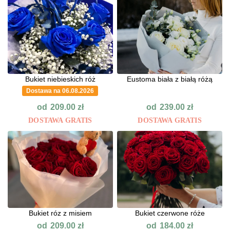
Bukiet niebieskich róż
Eustoma biała z białą różą
Dostawa na 06.08.2026
od
od
209.00
zł
239.00
zł
DOSTAWA GRATIS
DOSTAWA GRATIS
Bukiet róz z misiem
Bukiet czerwone róże
od
od
209.00
zł
184.00
zł