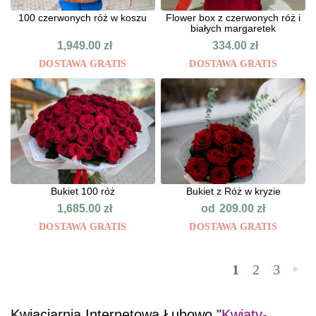
100 czerwonych róż w koszu
Flower box z czerwonych róż i
białych margaretek
1,949.00
zł
334.00
zł
DOSTAWA GRATIS
DOSTAWA GRATIS
Bukiet 100 róż
Bukiet z Róż w kryzie
od
1,685.00
zł
209.00
zł
DOSTAWA GRATIS
DOSTAWA GRATIS
1
2
3
»
Kwiaciarnia Internetowa Łubowo "
Kwiaty-