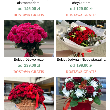
alstroemeriami
chryzantem
od
od
146.00
zł
129.00
zł
DOSTAWA GRATIS
DOSTAWA GRATIS
Bukiet różowe róże
Bukiet Jedyna i Niepowtarzalna
od
od
239.00
zł
199.00
zł
DOSTAWA GRATIS
DOSTAWA GRATIS