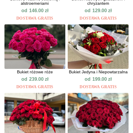
alstroemeriami
chryzantem
od
od
146.00
zł
129.00
zł
DOSTAWA GRATIS
DOSTAWA GRATIS
Bukiet różowe róże
Bukiet Jedyna i Niepowtarzalna
od
od
239.00
zł
199.00
zł
DOSTAWA GRATIS
DOSTAWA GRATIS