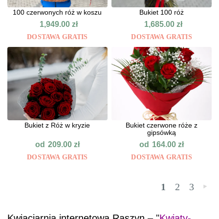
100 czerwonych róż w koszu
Bukiet 100 róż
1,949.00
zł
1,685.00
zł
DOSTAWA GRATIS
DOSTAWA GRATIS
Bukiet z Róż w kryzie
Bukiet czerwone róże z
gipsówką
od
od
209.00
zł
164.00
zł
DOSTAWA GRATIS
DOSTAWA GRATIS
1
2
3
»
Kwiaciarnia internetowa Raszyn – "
Kwiaty-