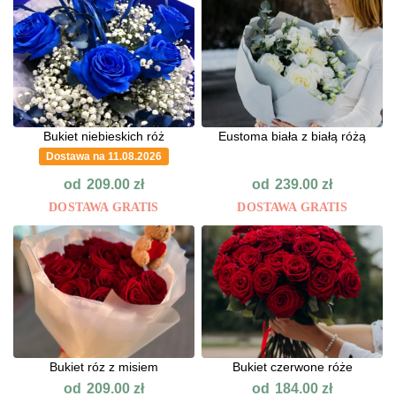
Bukiet niebieskich róż
Eustoma biała z białą różą
Dostawa na 11.08.2026
od
od
209.00
zł
239.00
zł
DOSTAWA GRATIS
DOSTAWA GRATIS
Bukiet róz z misiem
Bukiet czerwone róże
od
od
209.00
zł
184.00
zł