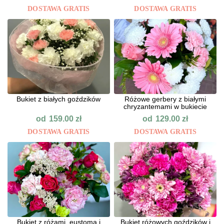
DOSTAWA GRATIS
DOSTAWA GRATIS
Bukiet z białych goździków
Różowe gerbery z białymi
chryzantemami w bukiecie
od
od
159.00
zł
129.00
zł
DOSTAWA GRATIS
DOSTAWA GRATIS
Bukiet z różami, eustomą i
Bukiet różowych goździków i