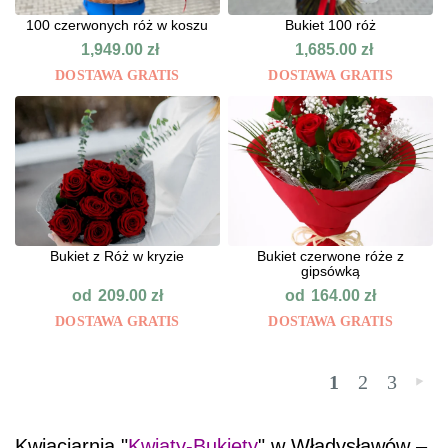
100 czerwonych róż w koszu
Bukiet 100 róż
1,949.00
zł
1,685.00
zł
DOSTAWA GRATIS
DOSTAWA GRATIS
Bukiet z Róż w kryzie
Bukiet czerwone róże z
gipsówką
od
od
209.00
zł
164.00
zł
DOSTAWA GRATIS
DOSTAWA GRATIS
1
2
3
»
Kwiaciarnia "
Kwiaty-Bukiety
" w Władysławów –