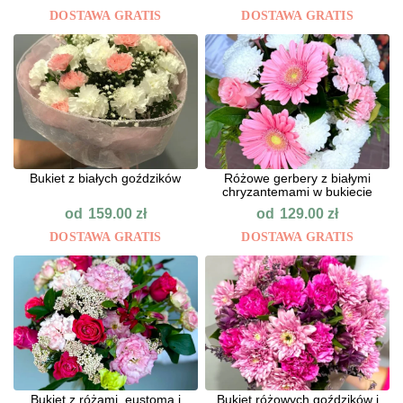
DOSTAWA GRATIS
DOSTAWA GRATIS
Bukiet z białych goździków
Różowe gerbery z białymi
chryzantemami w bukiecie
od
od
159.00
zł
129.00
zł
DOSTAWA GRATIS
DOSTAWA GRATIS
Bukiet z różami, eustomą i
Bukiet różowych goździków i