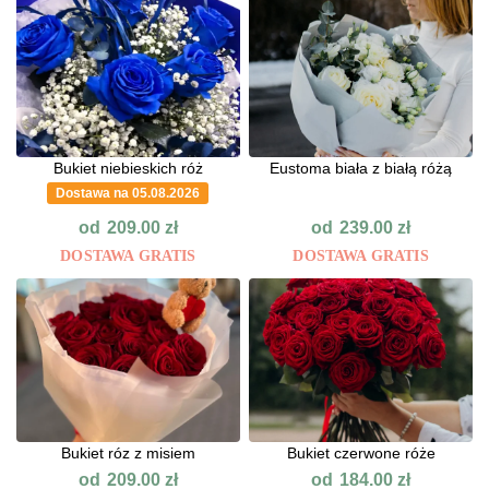
Bukiet niebieskich róż
Eustoma biała z białą różą
Dostawa na 05.08.2026
od
od
209.00
zł
239.00
zł
DOSTAWA GRATIS
DOSTAWA GRATIS
Bukiet róz z misiem
Bukiet czerwone róże
od
od
209.00
zł
184.00
zł