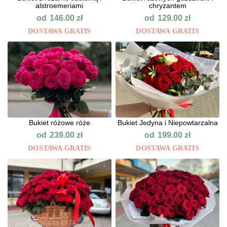
alstroemeriami
chryzantem
od
od
146.00
zł
129.00
zł
DOSTAWA GRATIS
DOSTAWA GRATIS
Bukiet różowe róże
Bukiet Jedyna i Niepowtarzalna
od
od
239.00
zł
199.00
zł
DOSTAWA GRATIS
DOSTAWA GRATIS