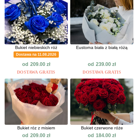
Bukiet niebieskich róż
Eustoma biała z białą różą
Dostawa na 11.08.2026
od
od
209.00
zł
239.00
zł
DOSTAWA GRATIS
DOSTAWA GRATIS
Bukiet róz z misiem
Bukiet czerwone róże
od
od
209.00
zł
184.00
zł