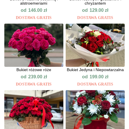
alstroemeriami
chryzantem
od
od
146.00
zł
129.00
zł
DOSTAWA GRATIS
DOSTAWA GRATIS
Bukiet różowe róże
Bukiet Jedyna i Niepowtarzalna
od
od
239.00
zł
199.00
zł
DOSTAWA GRATIS
DOSTAWA GRATIS