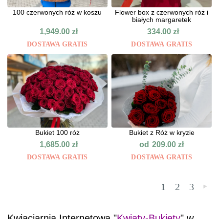
100 czerwonych róż w koszu
Flower box z czerwonych róż i
białych margaretek
1,949.00
zł
334.00
zł
DOSTAWA GRATIS
DOSTAWA GRATIS
Bukiet 100 róż
Bukiet z Róż w kryzie
od
1,685.00
zł
209.00
zł
DOSTAWA GRATIS
DOSTAWA GRATIS
1
2
3
»
Kwiaciarnia Internetowa "
Kwiaty-Bukiety
" w