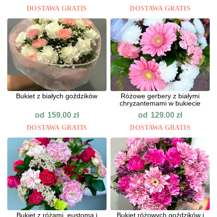
DOSTAWA GRATIS
DOSTAWA GRATIS
Bukiet z białych goździków
Różowe gerbery z białymi
chryzantemami w bukiecie
od
od
159.00
zł
129.00
zł
DOSTAWA GRATIS
DOSTAWA GRATIS
Bukiet z różami, eustomą i
Bukiet różowych goździków i