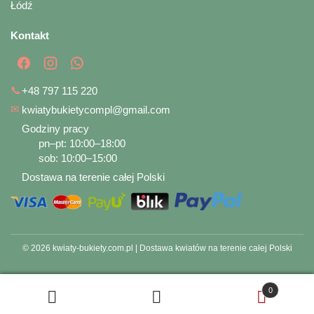
Łódź
Kontakt
📞
+48 797 115 220
✉
kwiatybukietycompl@gmail.com
Godziny pracy
pn–pt: 10:00–18:00
sob: 10:00–15:00
Dostawa na terenie całej Polski
© 2026 kwiaty-bukiety.com.pl | Dostawa kwiatów na terenie całej Polski
0
Szukaj
Szukaj: