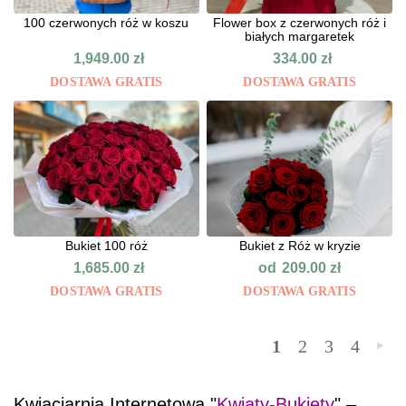
100 czerwonych róż w koszu
Flower box z czerwonych róż i
białych margaretek
1,949.00
zł
334.00
zł
DOSTAWA GRATIS
DOSTAWA GRATIS
Bukiet 100 róż
Bukiet z Róż w kryzie
od
1,685.00
zł
209.00
zł
DOSTAWA GRATIS
DOSTAWA GRATIS
1
2
3
4
»
Kwiaciarnia Internetowa "
Kwiaty-Bukiety
" –