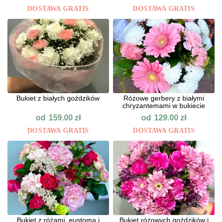
DOSTAWA GRATIS
DOSTAWA GRATIS
Bukiet z białych goździków
Różowe gerbery z białymi
chryzantemami w bukiecie
od
od
159.00
zł
129.00
zł
DOSTAWA GRATIS
DOSTAWA GRATIS
Bukiet z różami, eustomą i
Bukiet różowych goździków i