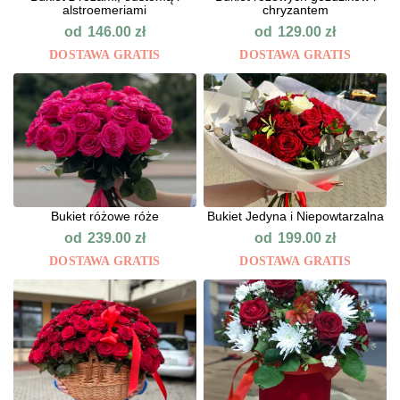
alstroemeriami
chryzantem
od
od
146.00
zł
129.00
zł
DOSTAWA GRATIS
DOSTAWA GRATIS
Bukiet różowe róże
Bukiet Jedyna i Niepowtarzalna
od
od
239.00
zł
199.00
zł
DOSTAWA GRATIS
DOSTAWA GRATIS