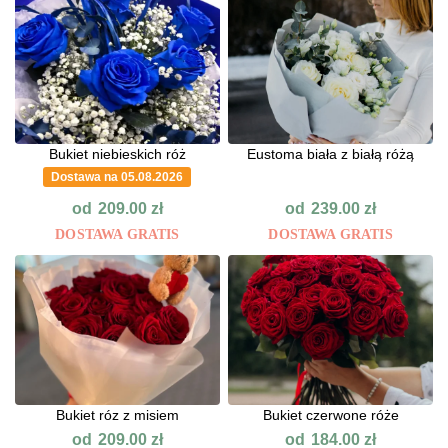
Bukiet niebieskich róż
Eustoma biała z białą różą
Dostawa na 05.08.2026
od
od
209.00
zł
239.00
zł
DOSTAWA GRATIS
DOSTAWA GRATIS
Bukiet róz z misiem
Bukiet czerwone róże
od
od
209.00
zł
184.00
zł