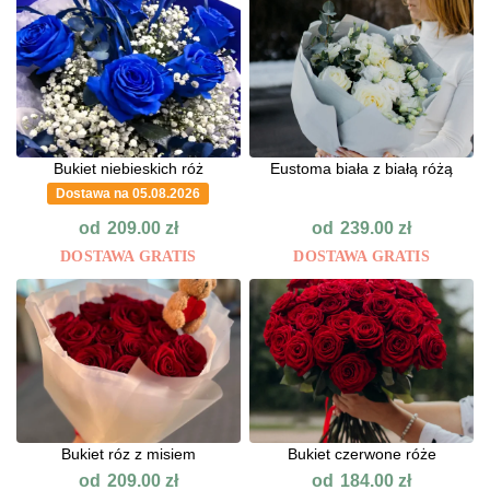
Bukiet niebieskich róż
Eustoma biała z białą różą
Dostawa na 05.08.2026
od
od
209.00
zł
239.00
zł
DOSTAWA GRATIS
DOSTAWA GRATIS
Bukiet róz z misiem
Bukiet czerwone róże
od
od
209.00
zł
184.00
zł