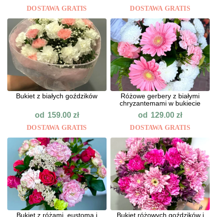
DOSTAWA GRATIS
DOSTAWA GRATIS
Bukiet z białych goździków
Różowe gerbery z białymi
chryzantemami w bukiecie
od
od
159.00
zł
129.00
zł
DOSTAWA GRATIS
DOSTAWA GRATIS
Bukiet z różami, eustomą i
Bukiet różowych goździków i