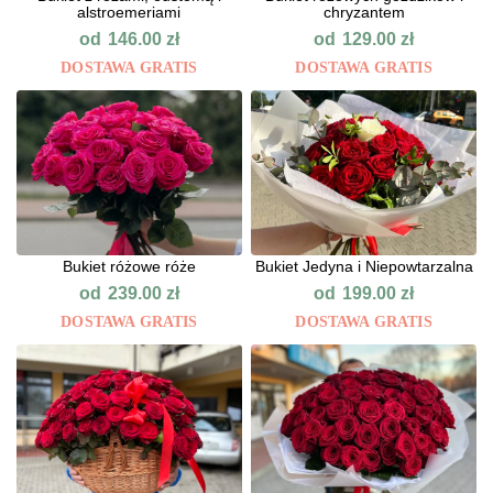
alstroemeriami
chryzantem
od
od
146.00
zł
129.00
zł
DOSTAWA GRATIS
DOSTAWA GRATIS
Bukiet różowe róże
Bukiet Jedyna i Niepowtarzalna
od
od
239.00
zł
199.00
zł
DOSTAWA GRATIS
DOSTAWA GRATIS