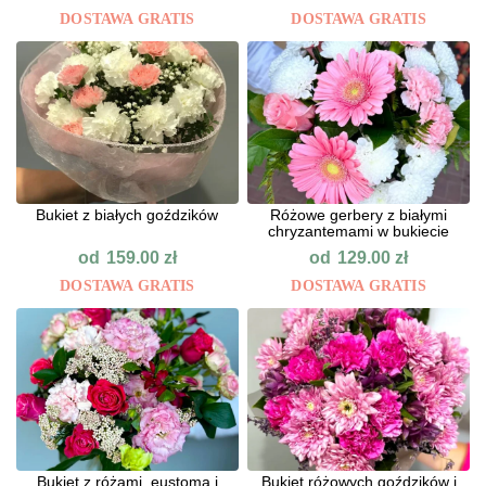
DOSTAWA GRATIS
DOSTAWA GRATIS
Bukiet z białych goździków
Różowe gerbery z białymi
chryzantemami w bukiecie
od
od
159.00
zł
129.00
zł
DOSTAWA GRATIS
DOSTAWA GRATIS
Bukiet z różami, eustomą i
Bukiet różowych goździków i