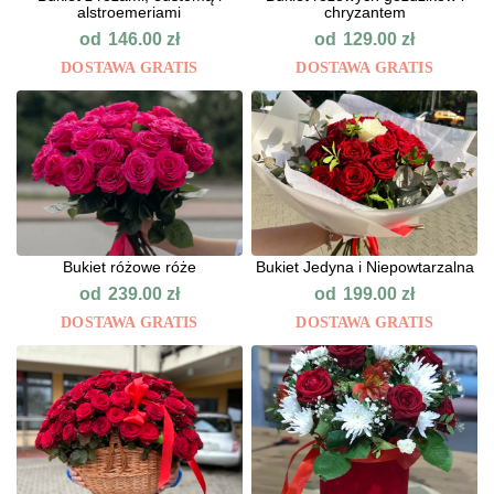
alstroemeriami
chryzantem
od
od
146.00
zł
129.00
zł
DOSTAWA GRATIS
DOSTAWA GRATIS
Bukiet różowe róże
Bukiet Jedyna i Niepowtarzalna
od
od
239.00
zł
199.00
zł
DOSTAWA GRATIS
DOSTAWA GRATIS