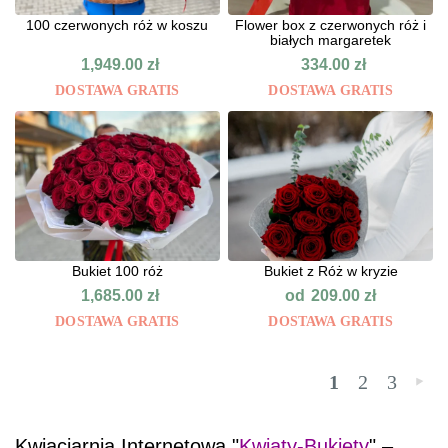
100 czerwonych róż w koszu
Flower box z czerwonych róż i
białych margaretek
1,949.00
zł
334.00
zł
DOSTAWA GRATIS
DOSTAWA GRATIS
Bukiet 100 róż
Bukiet z Róż w kryzie
od
1,685.00
zł
209.00
zł
DOSTAWA GRATIS
DOSTAWA GRATIS
1
2
3
»
Kwiaciarnia Internetowa "
Kwiaty-Bukiety
" –