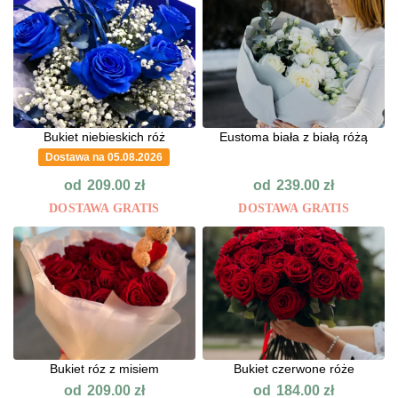
Bukiet niebieskich róż
Eustoma biała z białą różą
Dostawa na 05.08.2026
od
od
209.00
zł
239.00
zł
DOSTAWA GRATIS
DOSTAWA GRATIS
Bukiet róz z misiem
Bukiet czerwone róże
od
od
209.00
zł
184.00
zł